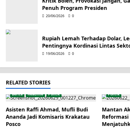
a
Kritik Boleh, Provokasi Jangan, 
Penuh Program Presiden
v
20/06/2026
0
i
g
Rupiah Lemah Terhadap Dolar, Leg
Pentingnya Kordinasi Lintas Sekt
a
19/06/2026
0
t
i
RELATED STORIES
o
Berita
Headline
Politik
Politik
n
Asisten Raffi Ahmad, Mufli Budi
Mantan Ak
Ananda Jadi Komisaris Krakatau
Reformasi
Posco
Menjatuh