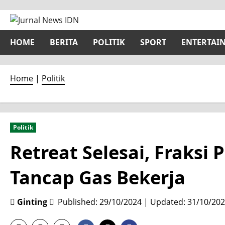
Skip
to
content
HOME
BERITA
POLITIK
SPORT
ENTERTAI
Home
|
Politik
Politik
Retreat Selesai, Fraks
Tancap Gas Bekerja
Ginting
Published: 29/10/2024 | Updated: 31/10/20