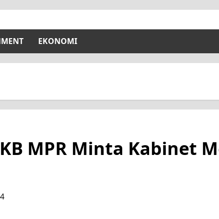
NMENT
EKONOMI
i PKB MPR Minta Kabinet 
24