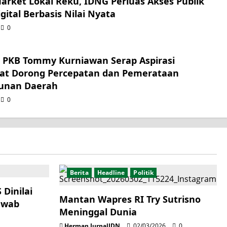
Market Lokal Reku, IDNG Perluas Akses Publik
gital Berbasis Nilai Nyata
0
r PKB Tommy Kurniawan Serap Aspirasi
at Dorong Percepatan dan Pemerataan
unan Daerah
0
Berita
Headline
Politik
Dinilai
Mantan Wapres RI Try Sutrisno
awab
Meninggal Dunia
Herman JurnalIDN
02/03/2026
0