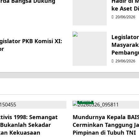
Garda Bangsa Dukung
Hadir di 
ke Aset Di
20/06/2026
Legislato
islator PKB Komisi XI:
Masyarak
or
Pembang
29/06/2026
Politik
tivis 1998: Semangat
Mundurnya Kepala BAIS 
 Bukanlah Sekadar
Cerminkan Tanggung J
kan Kekuasaan
Pimpinan di Tubuh TNI