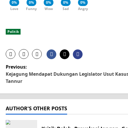
0%
0%
0%
0%
0%
Love
Funny
Wow
Sad
Angry
Politik
P
Previous:
Kejagung Mendapat Dukungan Legislator Usut Kasu
o
Tannur
s
t
AUTHOR'S OTHER POSTS
n