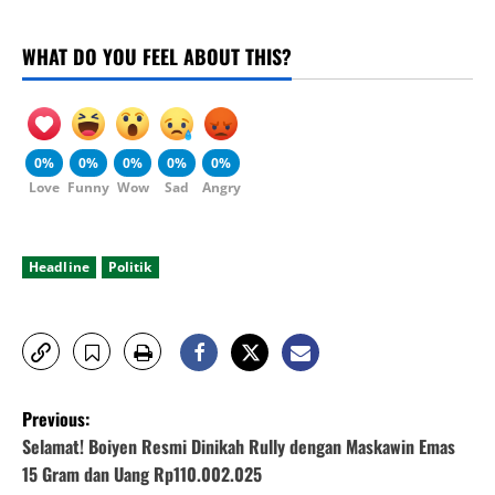
WHAT DO YOU FEEL ABOUT THIS?
0%
0%
0%
0%
0%
Love
Funny
Wow
Sad
Angry
Headline
Politik
P
Previous:
o
Selamat! Boiyen Resmi Dinikah Rully dengan Maskawin Emas
15 Gram dan Uang Rp110.002.025