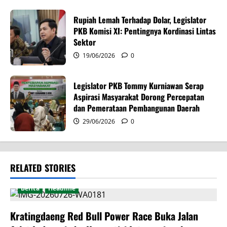
n
Rupiah Lemah Terhadap Dolar, Legislator
PKB Komisi XI: Pentingnya Kordinasi Lintas
Sektor
19/06/2026
0
Legislator PKB Tommy Kurniawan Serap
Aspirasi Masyarakat Dorong Percepatan
dan Pemerataan Pembangunan Daerah
29/06/2026
0
RELATED STORIES
Berita
Headline
Kratingdaeng Red Bull Power Race Buka Jalan