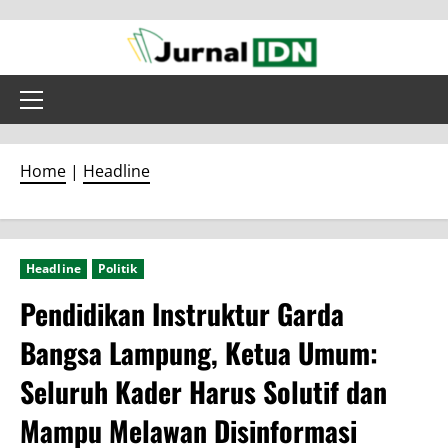
Skip
to
content
Primary
Menu
Home
|
Headline
Headline
Politik
Pendidikan Instruktur Garda
Bangsa Lampung, Ketua Umum:
Seluruh Kader Harus Solutif dan
Mampu Melawan Disinformasi