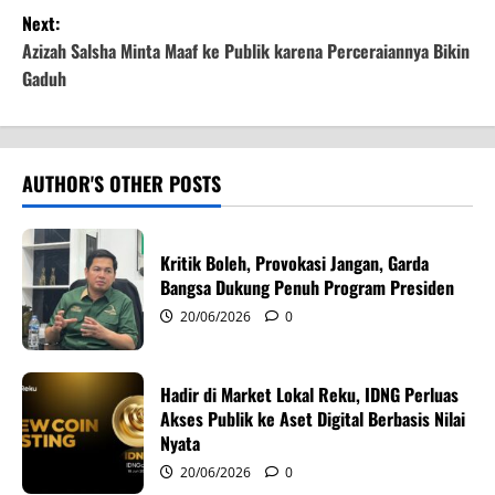
s
Next:
t
Azizah Salsha Minta Maaf ke Publik karena Perceraiannya Bikin
Gaduh
n
a
v
AUTHOR'S OTHER POSTS
i
Kritik Boleh, Provokasi Jangan, Garda
g
Bangsa Dukung Penuh Program Presiden
20/06/2026
0
a
t
Hadir di Market Lokal Reku, IDNG Perluas
i
Akses Publik ke Aset Digital Berbasis Nilai
Nyata
o
20/06/2026
0