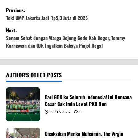
P
Previous:
o
Tok! UMP Jakarta Jadi Rp5,3 Juta di 2025
Next:
s
Senam Sehat dengan Warga Bojong Gede Kab Bogor, Tommy
t
Kurniawan dan OJK Ingatkan Bahaya Pinjol Ilegal
n
a
AUTHOR'S OTHER POSTS
v
i
Dari GBK ke Seluruh Indonesia! Ini Rencana
Besar Cak Imin Lewat PKB Run
g
28/07/2026
0
a
Disaksikan Menko Muhaimin, The Virgin
t