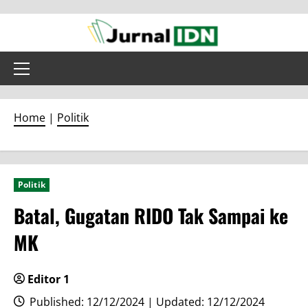
Skip
to
content
Primary
Menu
Home
|
Politik
Politik
Batal, Gugatan RIDO Tak Sampai ke
MK
Editor 1
Published: 12/12/2024 | Updated: 12/12/2024