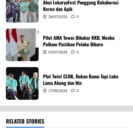
Akui LokaryaFest Panggung Kokaborasi
i
Keren dan Apik
28/07/2026
0
o
n
Pilot AMA Tewas Dibakar KKB, Menko
Polkam Pastikan Pelaku Diburu
03/07/2026
0
Plot Twist CLBK, Bukan Kamu Tapi Luka
Lama Akung dan Nin
27/06/2026
0
RELATED STORIES