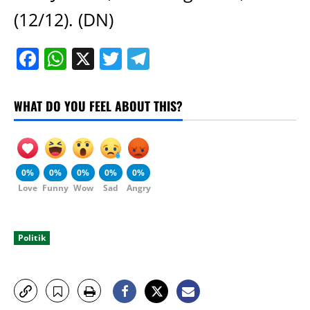
(12/12). (DN)
Facebook
WhatsApp
X
Twitter
Telegram
WHAT DO YOU FEEL ABOUT THIS?
0%
0%
0%
0%
0%
Love
Funny
Wow
Sad
Angry
Politik