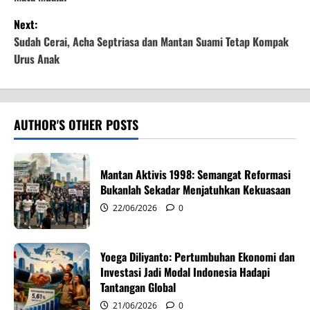
s
Next:
t
Sudah Cerai, Acha Septriasa dan Mantan Suami Tetap Kompak
Urus Anak
n
a
v
AUTHOR'S OTHER POSTS
i
Mantan Aktivis 1998: Semangat Reformasi
g
Bukanlah Sekadar Menjatuhkan Kekuasaan
22/06/2026
0
a
t
Yoega Diliyanto: Pertumbuhan Ekonomi dan
i
Investasi Jadi Modal Indonesia Hadapi
Tantangan Global
o
21/06/2026
0