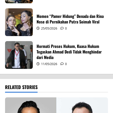
n
Momen “Pamer Hidung” Denada dan Rina
Nose di Pernikahan Putra Soimah Viral
25/05/2026
0
Hormati Proses Hukum, Kuasa Hukum
Tegaskan Ahmad Dedi Tidak Menghindar
dari Media
11/05/2026
0
RELATED STORIES