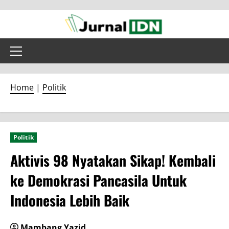
Skip
to
content
Primary
Menu
Home
|
Politik
Politik
Aktivis 98 Nyatakan Sikap! Kembali
ke Demokrasi Pancasila Untuk
Indonesia Lebih Baik
Mambang Yazid