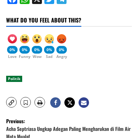
WHAT DO YOU FEEL ABOUT THIS?
0%
0%
0%
0%
0%
Love
Funny
Wow
Sad
Angry
Politik
P
Previous:
o
Acha Septriasa Ungkap Adegan Paling Mengharukan di Film Air
Mata Mualaf