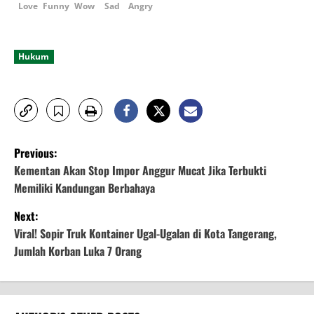
Love
Funny
Wow
Sad
Angry
Hukum
P
Previous:
o
Kementan Akan Stop Impor Anggur Mucat Jika Terbukti
Memiliki Kandungan Berbahaya
s
Next:
t
Viral! Sopir Truk Kontainer Ugal-Ugalan di Kota Tangerang,
Jumlah Korban Luka 7 Orang
n
a