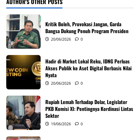
v
AUTHOR'S OTHER POSTS
i
Kritik Boleh, Provokasi Jangan, Garda
g
Bangsa Dukung Penuh Program Presiden
20/06/2026
0
a
t
Hadir di Market Lokal Reku, IDNG Perluas
i
Akses Publik ke Aset Digital Berbasis Nilai
Nyata
o
20/06/2026
0
n
Rupiah Lemah Terhadap Dolar, Legislator
PKB Komisi XI: Pentingnya Kordinasi Lintas
Sektor
19/06/2026
0