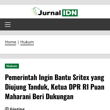
Skip
to
content
Primary
Menu
Home
|
Hukum
Hukum
Pemerintah Ingin Bantu Sritex yang
Diujung Tanduk, Ketua DPR RI Puan
Maharani Beri Dukungan
Ginting