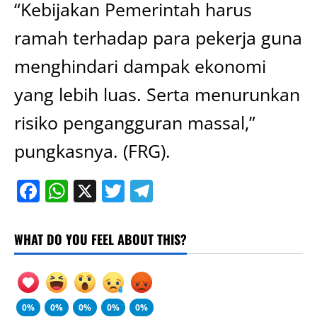
“Kebijakan Pemerintah harus
ramah terhadap para pekerja guna
menghindari dampak ekonomi
yang lebih luas. Serta menurunkan
risiko pengangguran massal,”
pungkasnya. (FRG).
Facebook
WhatsApp
X
Twitter
Telegram
WHAT DO YOU FEEL ABOUT THIS?
0%
0%
0%
0%
0%