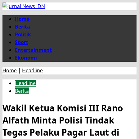
Skip
to
Primary
Home
content
Menu
Berita
Politik
Sport
Entertainment
Ekonomi
Home
|
Headline
Headline
Berita
Wakil Ketua Komisi III Rano
Alfath Minta Polisi Tindak
Tegas Pelaku Pagar Laut di