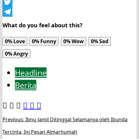
X
Twitter
Telegram
What do you feel about this?
0%
Love
0%
Funny
0%
Wow
0%
Sad
0%
Angry
Headline
Berita
Post
Previous:
Ibnu Jamil Ditinggal Selamanya oleh Ibunda
navigation
Tercinta, Ini Pesan Almarhumah