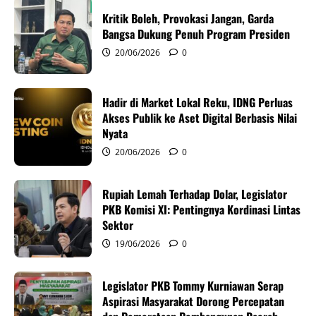
i
Kritik Boleh, Provokasi Jangan, Garda
g
Bangsa Dukung Penuh Program Presiden
20/06/2026
0
a
t
Hadir di Market Lokal Reku, IDNG Perluas
i
Akses Publik ke Aset Digital Berbasis Nilai
Nyata
o
20/06/2026
0
n
Rupiah Lemah Terhadap Dolar, Legislator
PKB Komisi XI: Pentingnya Kordinasi Lintas
Sektor
19/06/2026
0
Legislator PKB Tommy Kurniawan Serap
Aspirasi Masyarakat Dorong Percepatan