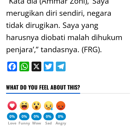
“Kata dia (Ammar Zoni), ‘Saya
merugikan diri sendiri, negara
tidak dirugikan. Saya yang
harusnya diobati malah dihukum
penjara’,” tandasnya. (FRG).
Facebook
WhatsApp
X
Twitter
Telegram
WHAT DO YOU FEEL ABOUT THIS?
0%
0%
0%
0%
0%
Love
Funny
Wow
Sad
Angry