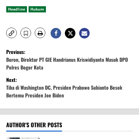
Headline
Hukum
P
Previous:
o
Buron, Direktur PT GIE Handrianus Kriswidiyanto Masuk DPO
Polres Bogor Kota
s
Next:
t
Tiba di Washington DC, Presiden Prabowo Subianto Besok
Bertemu Presiden Joe Biden
n
a
v
AUTHOR'S OTHER POSTS