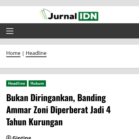
Skip
to
content
Primary
Menu
Home
|
Headline
Headline
Hukum
Bukan Diringankan, Banding
Ammar Zoni Diperberat Jadi 4
Tahun Kurungan
Ginting