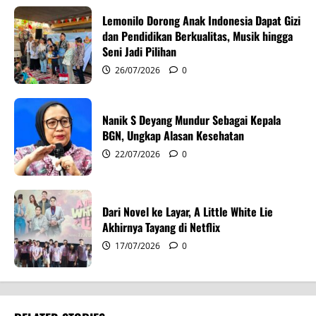
t
Lemonilo Dorong Anak Indonesia Dapat Gizi
i
dan Pendidikan Berkualitas, Musik hingga
Seni Jadi Pilihan
o
26/07/2026
0
n
Nanik S Deyang Mundur Sebagai Kepala
BGN, Ungkap Alasan Kesehatan
22/07/2026
0
Dari Novel ke Layar, A Little White Lie
Akhirnya Tayang di Netflix
17/07/2026
0