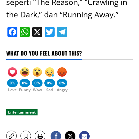
seperti “The Reason,” “Crawling in
the Dark,” dan “Running Away.”
Facebook
WhatsApp
X
Twitter
Telegram
WHAT DO YOU FEEL ABOUT THIS?
0%
0%
0%
0%
0%
Love
Funny
Wow
Sad
Angry
Entertainment