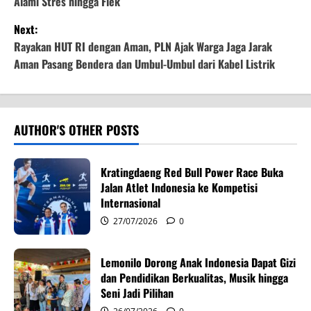
Alami Stres hingga Flek
s
Next:
t
Rayakan HUT RI dengan Aman, PLN Ajak Warga Jaga Jarak
Aman Pasang Bendera dan Umbul-Umbul dari Kabel Listrik
n
a
v
AUTHOR'S OTHER POSTS
i
Kratingdaeng Red Bull Power Race Buka
g
Jalan Atlet Indonesia ke Kompetisi
Internasional
a
27/07/2026
0
t
Lemonilo Dorong Anak Indonesia Dapat Gizi
i
dan Pendidikan Berkualitas, Musik hingga
Seni Jadi Pilihan