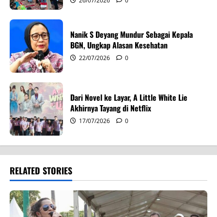
o
26/07/2026
0
n
Nanik S Deyang Mundur Sebagai Kepala
BGN, Ungkap Alasan Kesehatan
22/07/2026
0
Dari Novel ke Layar, A Little White Lie
Akhirnya Tayang di Netflix
17/07/2026
0
RELATED STORIES