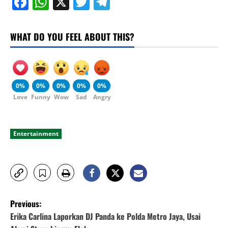
Facebook
WhatsApp
X
Twitter
Telegram
WHAT DO YOU FEEL ABOUT THIS?
0%
0%
0%
0%
0%
Love
Funny
Wow
Sad
Angry
Entertainment
P
Previous:
o
Erika Carlina Laporkan DJ Panda ke Polda Metro Jaya, Usai