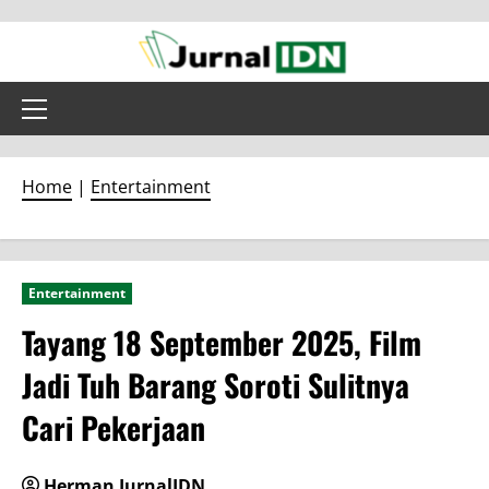
Skip
to
content
Primary
Menu
Home
|
Entertainment
Entertainment
Tayang 18 September 2025, Film
Jadi Tuh Barang Soroti Sulitnya
Cari Pekerjaan
Herman JurnalIDN