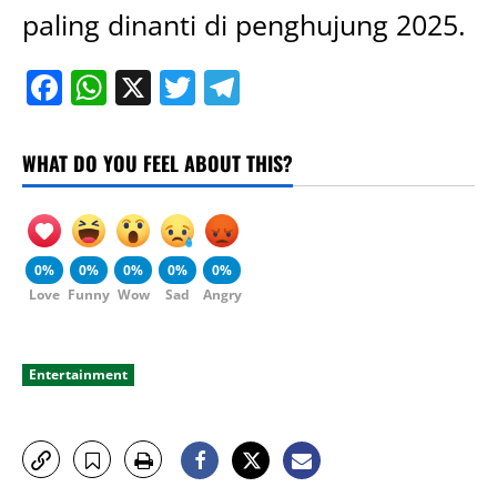
paling dinanti di penghujung 2025.
Facebook
WhatsApp
X
Twitter
Telegram
WHAT DO YOU FEEL ABOUT THIS?
0%
0%
0%
0%
0%
Love
Funny
Wow
Sad
Angry
Entertainment