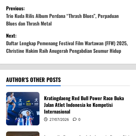
P
Previous:
o
Trio Kuda Rilis Album Perdana “Thrash Blues”, Perpaduan
Blues dan Thrash Metal
s
Next:
t
Daftar Lengkap Pemenang Festival Film Wartawan (FFW) 2025,
Christine Hakim Raih Anugerah Pengabdian Seumur Hidup
n
a
v
AUTHOR'S OTHER POSTS
i
Kratingdaeng Red Bull Power Race Buka
g
Jalan Atlet Indonesia ke Kompetisi
Internasional
a
27/07/2026
0
t