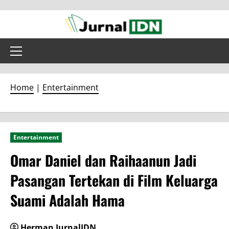
Skip
to
content
Primary
Menu
Home
|
Entertainment
Entertainment
Omar Daniel dan Raihaanun Jadi
Pasangan Tertekan di Film Keluarga
Suami Adalah Hama
Herman JurnalIDN