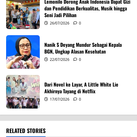
Lemonilo Dorong Anak Indonesia Dapat Gizi
i
dan Pendidikan Berkualitas, Musik hingga
Seni Jadi Pilihan
o
26/07/2026
0
n
Nanik S Deyang Mundur Sebagai Kepala
BGN, Ungkap Alasan Kesehatan
22/07/2026
0
Dari Novel ke Layar, A Little White Lie
Akhirnya Tayang di Netflix
17/07/2026
0
RELATED STORIES