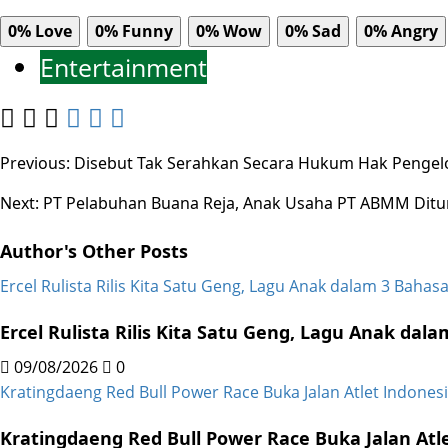
0%
Love
0%
Funny
0%
Wow
0%
Sad
0%
Angry
Entertainment
Post
Previous:
Disebut Tak Serahkan Secara Hukum Hak Pengel
navigation
Next:
PT Pelabuhan Buana Reja, Anak Usaha PT ABMM Ditu
Author's Other Posts
Ercel Rulista Rilis Kita Satu Geng, Lagu Anak dalam 3 Bahas
Ercel Rulista Rilis Kita Satu Geng, Lagu Anak dal
09/08/2026
0
Kratingdaeng Red Bull Power Race Buka Jalan Atlet Indones
Kratingdaeng Red Bull Power Race Buka Jalan Atl