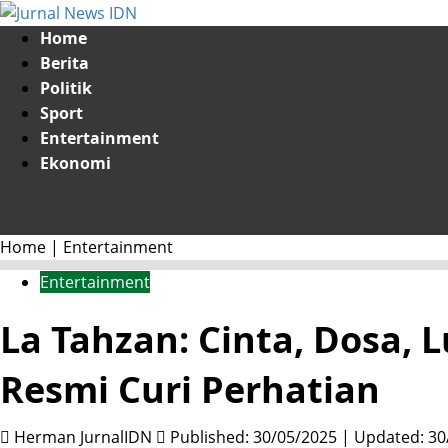
Skip
to
Primary
Home
content
Menu
Berita
Politik
Sport
Entertainment
Ekonomi
Home
|
Entertainment
Entertainment
La Tahzan: Cinta, Dosa, 
Resmi Curi Perhatian
Herman JurnalIDN
Published: 30/05/2025 | Updated: 30