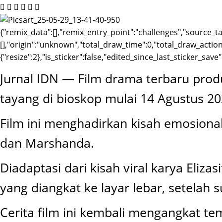
{"remix_data":[],"remix_entry_point":"challenges","source_ta
[],"origin":"unknown","total_draw_time":0,"total_draw_actio
{"resize":2},"is_sticker":false,"edited_since_last_sticker_save
Jurnal IDN — Film drama terbaru produ
tayang di bioskop mulai 14 Agustus 20
Film ini menghadirkan kisah emosional
dan Marshanda.
Diadaptasi dari kisah viral karya Eliz
yang diangkat ke layar lebar, setelah 
Cerita film ini kembali mengangkat t