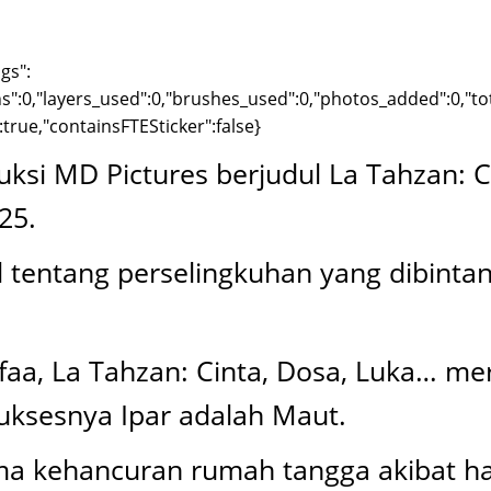
gs":
ns":0,"layers_used":0,"brushes_used":0,"photos_added":0,"tot
":true,"containsFTESticker":false}
ksi MD Pictures berjudul La Tahzan: C
25.
 tentang perselingkuhan yang dibintan
asifaa, La Tahzan: Cinta, Dosa, Luka… 
suksesnya Ipar adalah Maut.
ema kehancuran rumah tangga akibat h