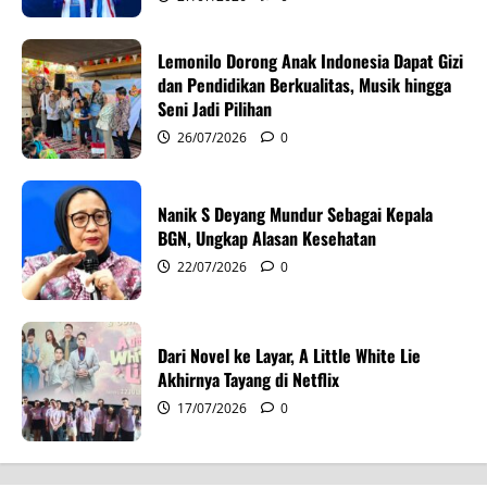
a
t
Lemonilo Dorong Anak Indonesia Dapat Gizi
i
dan Pendidikan Berkualitas, Musik hingga
Seni Jadi Pilihan
o
26/07/2026
0
n
Nanik S Deyang Mundur Sebagai Kepala
BGN, Ungkap Alasan Kesehatan
22/07/2026
0
Dari Novel ke Layar, A Little White Lie
Akhirnya Tayang di Netflix
17/07/2026
0