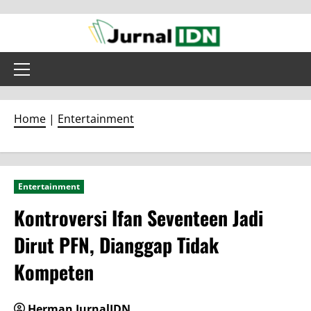
Skip
to
content
Primary
Menu
Home
|
Entertainment
Entertainment
Kontroversi Ifan Seventeen Jadi
Dirut PFN, Dianggap Tidak
Kompeten
Herman JurnalIDN