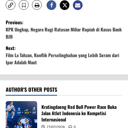
P
Previous:
o
KPK Ungkap, Negara Rugi Ratusan Miliar Rupiah di Kasus Bank
BJB
s
Next:
t
Film La Tahzan, Konflik Perselingkuhan yang Lebih Seram dari
Ipar Adalah Maut
n
a
v
AUTHOR'S OTHER POSTS
i
Kratingdaeng Red Bull Power Race Buka
g
Jalan Atlet Indonesia ke Kompetisi
Internasional
27/07/2026
0