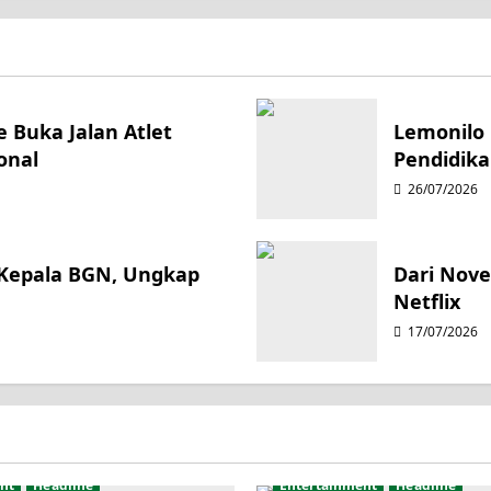
 Buka Jalan Atlet
Lemonilo 
onal
Pendidika
26/07/2026
 Kepala BGN, Ungkap
Dari Novel
Netflix
17/07/2026
nt
Headline
Entertainment
Headline