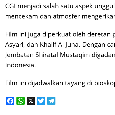
CGI menjadi salah satu aspek unggu
mencekam dan atmosfer mengerikan
Film ini juga diperkuat oleh dereta
Asyari, dan Khalif Al Juna. Dengan ca
Jembatan Shiratal Mustaqim digadan
Indonesia.
Film ini dijadwalkan tayang di biosk
Facebook
WhatsApp
X
Twitter
Telegram