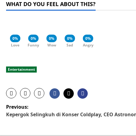
WHAT DO YOU FEEL ABOUT THIS?
0%
0%
0%
0%
0%
Love
Funny
Wow
Sad
Angry
Entertainment
P
Previous:
Kepergok Selingkuh di Konser Coldplay, CEO Astron
o
s