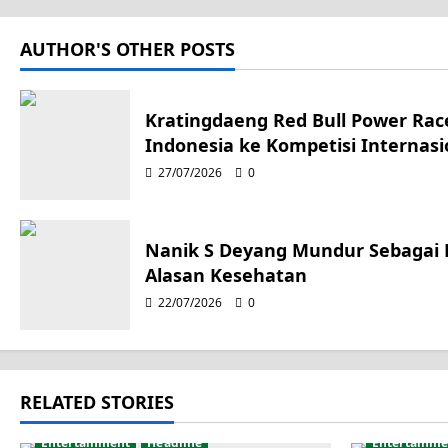
t
AUTHOR'S OTHER POSTS
n
a
Kratingdaeng Red Bull Power Race
Indonesia ke Kompetisi Internasi
v
27/07/2026
0
i
g
Nanik S Deyang Mundur Sebagai
Alasan Kesehatan
a
22/07/2026
0
t
i
RELATED STORIES
o
Entertainment
Headline
Entertainme