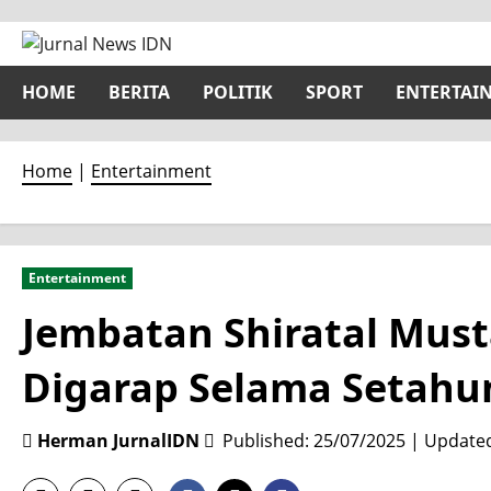
Skip
to
content
HOME
BERITA
POLITIK
SPORT
ENTERTAI
Home
|
Entertainment
Entertainment
Jembatan Shiratal Must
Digarap Selama Setahu
Herman JurnalIDN
Published: 25/07/2025 | Update