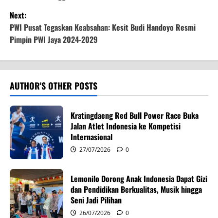
s
Next:
t
PWI Pusat Tegaskan Keabsahan: Kesit Budi Handoyo Resmi
Pimpin PWI Jaya 2024-2029
n
a
v
AUTHOR'S OTHER POSTS
i
Kratingdaeng Red Bull Power Race Buka
g
Jalan Atlet Indonesia ke Kompetisi
Internasional
a
27/07/2026
0
t
Lemonilo Dorong Anak Indonesia Dapat Gizi
i
dan Pendidikan Berkualitas, Musik hingga
Seni Jadi Pilihan
o
26/07/2026
0