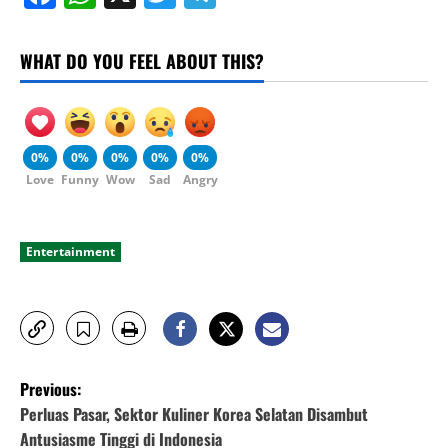
WHAT DO YOU FEEL ABOUT THIS?
0%
0%
0%
0%
0%
Love
Funny
Wow
Sad
Angry
Entertainment
P
Previous:
o
Perluas Pasar, Sektor Kuliner Korea Selatan Disambut
Antusiasme Tinggi di Indonesia