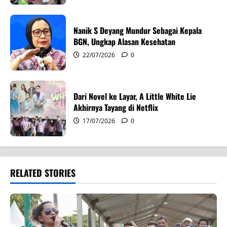
n
Nanik S Deyang Mundur Sebagai Kepala
BGN, Ungkap Alasan Kesehatan
22/07/2026
0
Dari Novel ke Layar, A Little White Lie
Akhirnya Tayang di Netflix
17/07/2026
0
RELATED STORIES