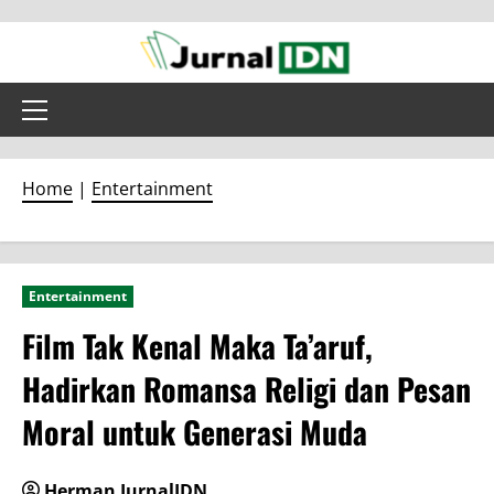
Skip
to
content
Primary
Menu
Home
|
Entertainment
Entertainment
Film Tak Kenal Maka Ta’aruf,
Hadirkan Romansa Religi dan Pesan
Moral untuk Generasi Muda
Herman JurnalIDN