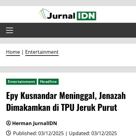
Skip
to
content
Primary
Menu
Home
|
Entertainment
Entertainment
Headline
Epy Kusnandar Meninggal, Jenazah
Dimakamkan di TPU Jeruk Purut
Herman JurnalIDN
Published: 03/12/2025 | Updated: 03/12/2025