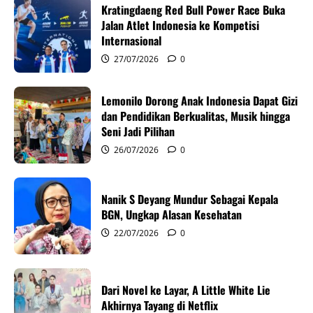
i
Kratingdaeng Red Bull Power Race Buka
g
Jalan Atlet Indonesia ke Kompetisi
Internasional
a
27/07/2026
0
t
Lemonilo Dorong Anak Indonesia Dapat Gizi
i
dan Pendidikan Berkualitas, Musik hingga
Seni Jadi Pilihan
o
26/07/2026
0
n
Nanik S Deyang Mundur Sebagai Kepala
BGN, Ungkap Alasan Kesehatan
22/07/2026
0
Dari Novel ke Layar, A Little White Lie
Akhirnya Tayang di Netflix