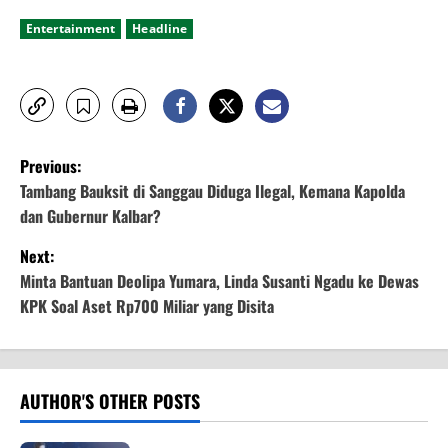
Entertainment
Headline
P
Previous:
o
Tambang Bauksit di Sanggau Diduga Ilegal, Kemana Kapolda
dan Gubernur Kalbar?
s
Next:
t
Minta Bantuan Deolipa Yumara, Linda Susanti Ngadu ke Dewas
KPK Soal Aset Rp700 Miliar yang Disita
n
a
v
AUTHOR'S OTHER POSTS