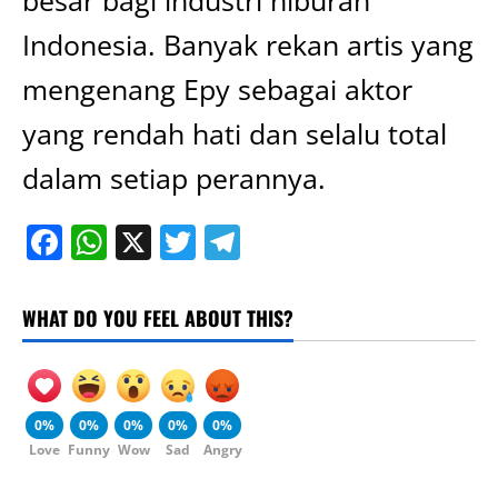
besar bagi industri hiburan
Indonesia. Banyak rekan artis yang
mengenang Epy sebagai aktor
yang rendah hati dan selalu total
dalam setiap perannya.
Facebook
WhatsApp
X
Twitter
Telegram
WHAT DO YOU FEEL ABOUT THIS?
0%
0%
0%
0%
0%
Love
Funny
Wow
Sad
Angry