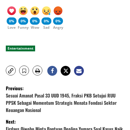
0%
0%
0%
0%
0%
Love
Funny
Wow
Sad
Angry
Entertainment
P
Previous:
o
Sesuai Amanat Pasal 33 UUD 1945, Fraksi PKB Setujui RUU
PPSK Sebagai Momentum Strategis Menata Fondasi Sektor
s
Keuangan Nasional
t
Next:
Firdaus Oiwobo Minta Bantuan Deolipa Yumara Soal Kasus Naik