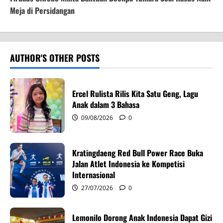
n
Meja di Persidangan
a
v
AUTHOR'S OTHER POSTS
i
g
Ercel Rulista Rilis Kita Satu Geng, Lagu
Anak dalam 3 Bahasa
a
09/08/2026
0
t
i
Kratingdaeng Red Bull Power Race Buka
Jalan Atlet Indonesia ke Kompetisi
o
Internasional
27/07/2026
0
n
Lemonilo Dorong Anak Indonesia Dapat Gizi