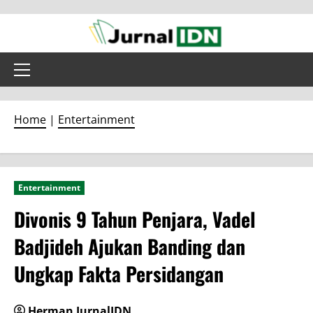
Skip
to
content
Primary
Menu
Home
|
Entertainment
Entertainment
Divonis 9 Tahun Penjara, Vadel
Badjideh Ajukan Banding dan
Ungkap Fakta Persidangan
Herman JurnalIDN