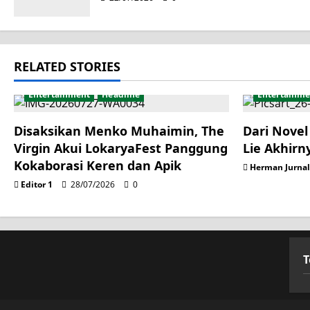
t
i
RELATED STORIES
o
Entertainment
Headline
Entertainme
n
Disaksikan Menko Muhaimin, The
Dari Novel 
Virgin Akui LokaryaFest Panggung
Lie Akhirn
Kokaborasi Keren dan Apik
Herman Jurna
Editor 1
28/07/2026
0
T