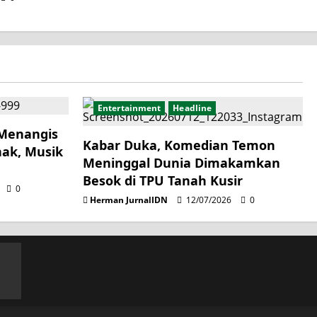
Entertainment
Headline
 Menangis
Kabar Duka, Komedian Temon
nak, Musik
Meninggal Dunia Dimakamkan
n
Besok di TPU Tanah Kusir
0
Herman JurnalIDN
12/07/2026
0