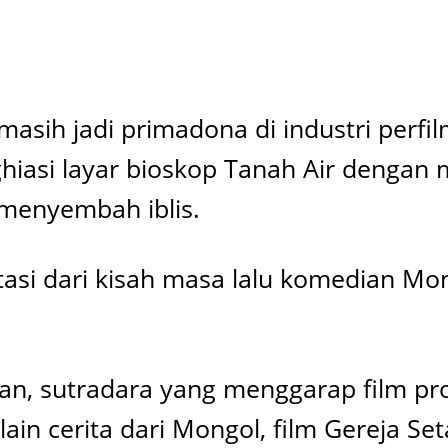
masih jadi primadona di industri perf
ghiasi layar bioskop Tanah Air dengan
 menyembah iblis.
aptasi dari kisah masa lalu komedian M
han, sutradara yang menggarap film pr
ain cerita dari Mongol, film Gereja Se