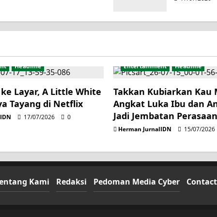
nt
Headline
Entertainment
Headline
ke Layar, A Little White
Takkan Kubiarkan Kau
ya Tayang di Netflix
Angkat Luka Ibu dan A
Jadi Jembatan Perasaa
lIDN
17/07/2026
0
Herman JurnalIDN
15/07/2026
entang Kami
Redaksi
Pedoman Media Cyber
Contact