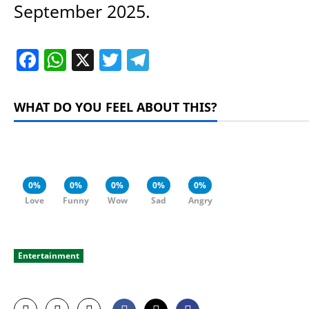
September 2025.
Facebook
WhatsApp
X
Twitter
Telegram
WHAT DO YOU FEEL ABOUT THIS?
0%
0%
0%
0%
0%
Love
Funny
Wow
Sad
Angry
Entertainment