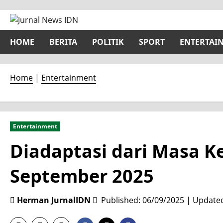
Skip
to
content
HOME
BERITA
POLITIK
SPORT
ENTERTAI
Home
|
Entertainment
Entertainment
Diadaptasi dari Masa K
September 2025
Herman JurnalIDN
Published: 06/09/2025 | Update