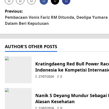
P
Previous:
Pembacaan Vonis Fariz RM Ditunda, Deolipa Yumara
o
Dalam Beri Keputusan
s
t
AUTHOR'S OTHER POSTS
n
a
Kratingdaeng Red Bull Power Race
Indonesia ke Kompetisi Internasi
v
27/07/2026
0
i
g
Nanik S Deyang Mundur Sebagai
Alasan Kesehatan
a
22/07/2026
0