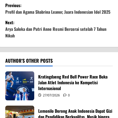
P
Previous:
o
Profil dan Agama Shabrina Leanor, Juara Indonesian Idol 2025
Next:
s
Arya Saloka dan Putri Anne Resmi Bercerai setelah 7 Tahun
t
Nikah
n
a
AUTHOR'S OTHER POSTS
v
Kratingdaeng Red Bull Power Race Buka
i
Jalan Atlet Indonesia ke Kompetisi
Internasional
g
27/07/2026
0
a
Lemonilo Dorong Anak Indonesia Dapat Gizi
t
dan Pendidikan Berkualitas, Musik hingga