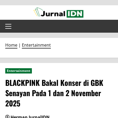
Skip
to
content
Primary
Menu
Home
|
Entertainment
Entertainment
BLACKPINK Bakal Konser di GBK
Senayan Pada 1 dan 2 November
2025
Herman JurnalIDN