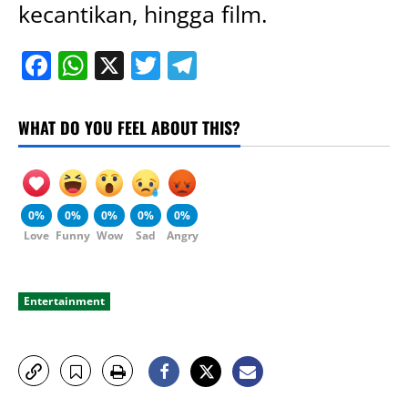
kecantikan, hingga film.
Facebook
WhatsApp
X
Twitter
Telegram
WHAT DO YOU FEEL ABOUT THIS?
0%
0%
0%
0%
0%
Love
Funny
Wow
Sad
Angry
Entertainment