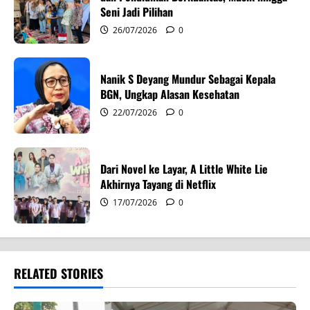
i
Seni Jadi Pilihan
26/07/2026
0
o
n
Nanik S Deyang Mundur Sebagai Kepala
BGN, Ungkap Alasan Kesehatan
22/07/2026
0
Dari Novel ke Layar, A Little White Lie
Akhirnya Tayang di Netflix
17/07/2026
0
RELATED STORIES