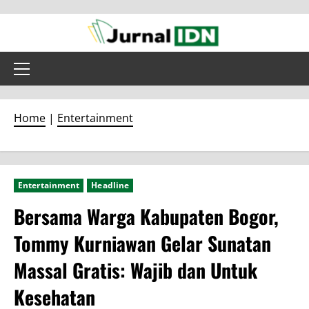
Skip
to
content
Primary
Menu
Home
|
Entertainment
Entertainment
Headline
Bersama Warga Kabupaten Bogor,
Tommy Kurniawan Gelar Sunatan
Massal Gratis: Wajib dan Untuk
Kesehatan