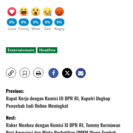
0%
0%
0%
0%
0%
Love
Funny
Wow
Sad
Angry
Entertainment
Headline
P
Previous:
o
Rapat Kerja dengan Komisi III DPR RI, Kapolri Ungkap
Penyebab Judi Online Meningkat
s
Next:
t
Raker Menkeu dengan Komisi XI DPR RI, Tommy Kurniawan
Beri Apresiasi dan Minta Perhatikan UMKM Ujung Tombak