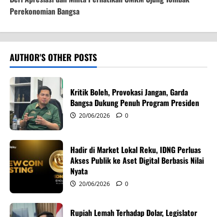
n
Perekonomian Bangsa
a
v
AUTHOR'S OTHER POSTS
i
g
Kritik Boleh, Provokasi Jangan, Garda
Bangsa Dukung Penuh Program Presiden
a
20/06/2026
0
t
i
Hadir di Market Lokal Reku, IDNG Perluas
Akses Publik ke Aset Digital Berbasis Nilai
o
Nyata
20/06/2026
0
n
Rupiah Lemah Terhadap Dolar, Legislator