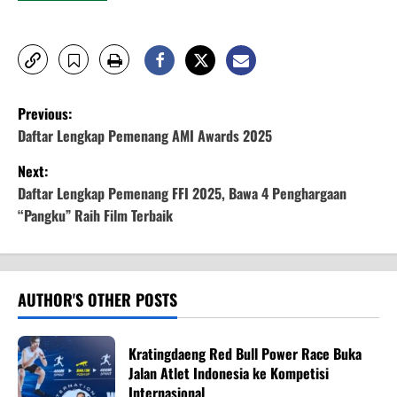
P
Previous:
o
Daftar Lengkap Pemenang AMI Awards 2025
Next:
s
Daftar Lengkap Pemenang FFI 2025, Bawa 4 Penghargaan
t
“Pangku” Raih Film Terbaik
n
a
AUTHOR'S OTHER POSTS
v
Kratingdaeng Red Bull Power Race Buka
i
Jalan Atlet Indonesia ke Kompetisi
Internasional