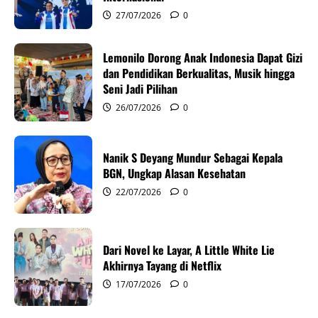
g
27/07/2026
0
a
Lemonilo Dorong Anak Indonesia Dapat Gizi
t
dan Pendidikan Berkualitas, Musik hingga
i
Seni Jadi Pilihan
26/07/2026
0
o
n
Nanik S Deyang Mundur Sebagai Kepala
BGN, Ungkap Alasan Kesehatan
22/07/2026
0
Dari Novel ke Layar, A Little White Lie
Akhirnya Tayang di Netflix
17/07/2026
0