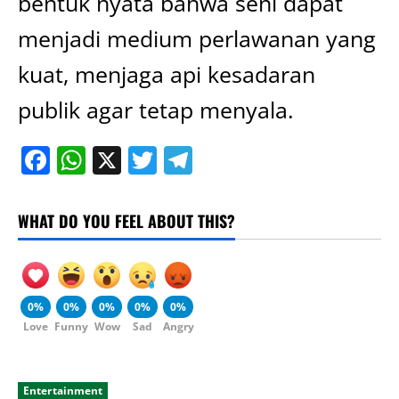
bentuk nyata bahwa seni dapat
menjadi medium perlawanan yang
kuat, menjaga api kesadaran
publik agar tetap menyala.
Facebook
WhatsApp
X
Twitter
Telegram
WHAT DO YOU FEEL ABOUT THIS?
0%
0%
0%
0%
0%
Love
Funny
Wow
Sad
Angry
Entertainment