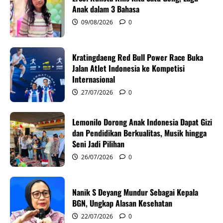
g
Anak dalam 3 Bahasa
09/08/2026
0
a
t
Kratingdaeng Red Bull Power Race Buka
i
Jalan Atlet Indonesia ke Kompetisi
Internasional
o
27/07/2026
0
n
Lemonilo Dorong Anak Indonesia Dapat Gizi
dan Pendidikan Berkualitas, Musik hingga
Seni Jadi Pilihan
26/07/2026
0
Nanik S Deyang Mundur Sebagai Kepala
BGN, Ungkap Alasan Kesehatan
22/07/2026
0