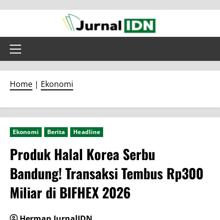
Skip
to
content
Primary
Menu
Home
|
Ekonomi
Ekonomi
Berita
Headline
Produk Halal Korea Serbu
Bandung! Transaksi Tembus Rp300
Miliar di BIFHEX 2026
Herman JurnalIDN