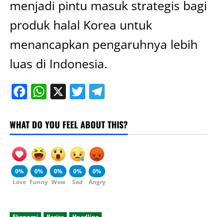
menjadi pintu masuk strategis bagi
produk halal Korea untuk
menancapkan pengaruhnya lebih
luas di Indonesia.
Facebook
WhatsApp
X
Twitter
Telegram
WHAT DO YOU FEEL ABOUT THIS?
0%
0%
0%
0%
0%
Love
Funny
Wow
Sad
Angry
Ekonomi
Berita
Headline