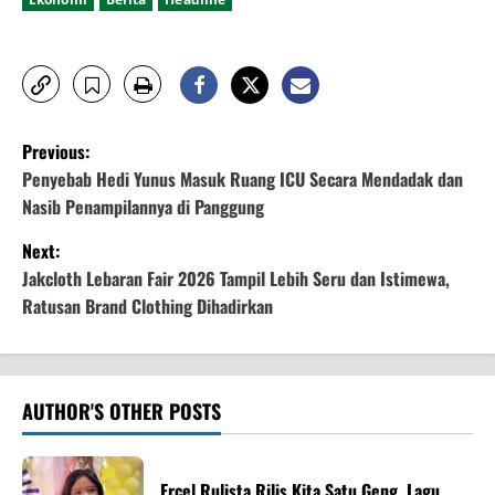
P
Previous:
o
Penyebab Hedi Yunus Masuk Ruang ICU Secara Mendadak dan
Nasib Penampilannya di Panggung
s
Next:
t
Jakcloth Lebaran Fair 2026 Tampil Lebih Seru dan Istimewa,
Ratusan Brand Clothing Dihadirkan
n
a
v
AUTHOR'S OTHER POSTS
i
Ercel Rulista Rilis Kita Satu Geng, Lagu