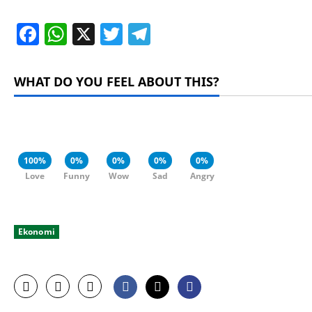
Facebook
WhatsApp
X
Twitter
Telegram
WHAT DO YOU FEEL ABOUT THIS?
100%
0%
0%
0%
0%
Love
Funny
Wow
Sad
Angry
Ekonomi