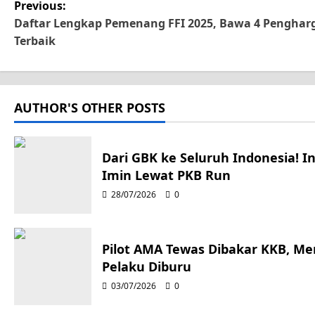
P
Previous:
Daftar Lengkap Pemenang FFI 2025, Bawa 4 Penghar
o
Terbaik
s
t
AUTHOR'S OTHER POSTS
n
a
Dari GBK ke Seluruh Indonesia! I
Imin Lewat PKB Run
v
28/07/2026
0
i
g
Pilot AMA Tewas Dibakar KKB, M
Pelaku Diburu
a
03/07/2026
0
t