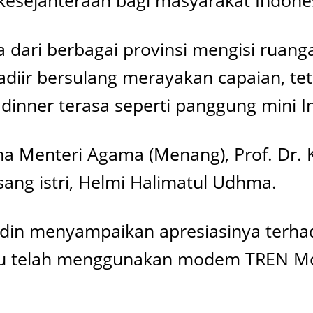
kesejahteraan bagi masyarakat Indone
a dari berbagai provinsi mengisi ruan
diir bersulang merayakan capaian, te
inner terasa seperti panggung mini I
ena Menteri Agama (Menang), Prof. Dr. 
ng istri, Helmi Halimatul Udhma.
din menyampaikan apresiasinya terhad
u telah menggunakan modem TREN Mobi