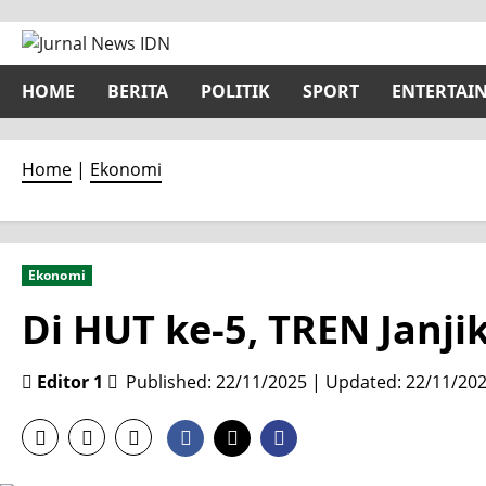
Skip
to
content
HOME
BERITA
POLITIK
SPORT
ENTERTAI
Home
|
Ekonomi
Ekonomi
Di HUT ke-5, TREN Janj
Editor 1
Published: 22/11/2025 | Updated: 22/11/20