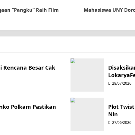
gaan “Pangku” Raih Film
Mahasiswa UNY Doron
ni Rencana Besar Cak
Disaksika
LokaryaFe
28/07/2026
enko Polkam Pastikan
Plot Twis
Nin
27/06/2026