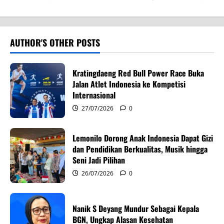
t
n
AUTHOR'S OTHER POSTS
a
v
Kratingdaeng Red Bull Power Race Buka
Jalan Atlet Indonesia ke Kompetisi
i
Internasional
g
27/07/2026
0
a
Lemonilo Dorong Anak Indonesia Dapat Gizi
dan Pendidikan Berkualitas, Musik hingga
t
Seni Jadi Pilihan
i
26/07/2026
0
o
Nanik S Deyang Mundur Sebagai Kepala
n
BGN, Ungkap Alasan Kesehatan