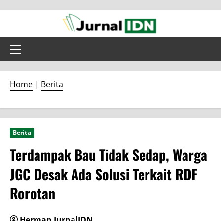
Skip
to
content
Primary
Menu
Home
|
Berita
Berita
Terdampak Bau Tidak Sedap, Warga
JGC Desak Ada Solusi Terkait RDF
Rorotan
Herman JurnalIDN