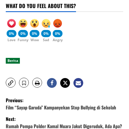
WHAT DO YOU FEEL ABOUT THIS?
0%
0%
0%
0%
0%
Love
Funny
Wow
Sad
Angry
Berita
P
Previous:
o
Film “Sayap Garuda” Kampanyekan Stop Bullying di Sekolah
Next:
s
Rumah Pompa Polder Kamal Muara Jakut Digeruduk, Ada Apa?