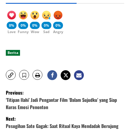
0%
0%
0%
0%
0%
Love
Funny
Wow
Sad
Angry
Berita
P
Previous:
o
‘Titipan Ilahi’ Jadi Pengantar Film ‘Dalam Sujudku’ yang Siap
Kuras Emosi Penonton
s
Next:
t
Pesugihan Sate Gagak: Saat Ritual Kaya Mendadak Berujung