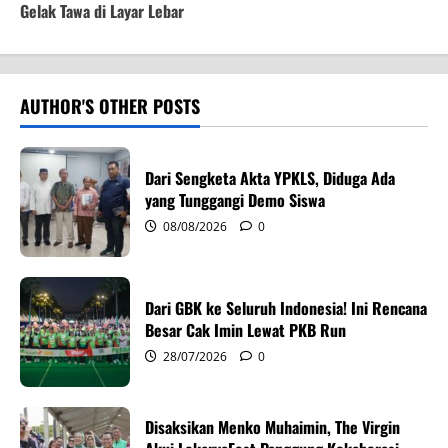
Gelak Tawa di Layar Lebar
n
a
v
AUTHOR'S OTHER POSTS
i
Dari Sengketa Akta YPKLS, Diduga Ada
g
yang Tunggangi Demo Siswa
08/08/2026
0
a
t
Dari GBK ke Seluruh Indonesia! Ini Rencana
i
Besar Cak Imin Lewat PKB Run
o
28/07/2026
0
n
Disaksikan Menko Muhaimin, The Virgin