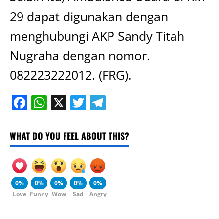
29 dapat digunakan dengan
menghubungi AKP Sandy Titah
Nugraha dengan nomor.
082223222012. (FRG).
Facebook
WhatsApp
X
Twitter
Telegram
WHAT DO YOU FEEL ABOUT THIS?
0%
0%
0%
0%
0%
Love
Funny
Wow
Sad
Angry