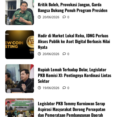
Kritik Boleh, Provokasi Jangan, Garda
g
Bangsa Dukung Penuh Program Presiden
20/06/2026
0
a
t
Hadir di Market Lokal Reku, IDNG Perluas
i
Akses Publik ke Aset Digital Berbasis Nilai
Nyata
o
20/06/2026
0
n
Rupiah Lemah Terhadap Dolar, Legislator
PKB Komisi XI: Pentingnya Kordinasi Lintas
Sektor
19/06/2026
0
Legislator PKB Tommy Kurniawan Serap
Aspirasi Masyarakat Dorong Percepatan
dan Pemerataan Pembangunan Daerah