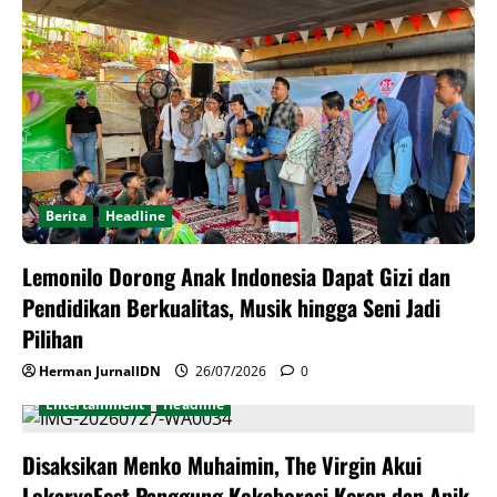
Berita
Headline
Lemonilo Dorong Anak Indonesia Dapat Gizi dan
Pendidikan Berkualitas, Musik hingga Seni Jadi
Pilihan
Herman JurnalIDN
26/07/2026
0
Entertainment
Headline
Disaksikan Menko Muhaimin, The Virgin Akui
LokaryaFest Panggung Kokaborasi Keren dan Apik