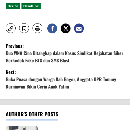
Berita
Headline
P
Previous:
o
Dua WNA Cina Ditangkap dalam Kasus Sindikat Kejahatan Siber
Berkedok Fake BTS dan SMS Blast
s
Next:
t
Buka Puasa dengan Warga Kab Bogor, Anggota DPR Tommy
Kurniawan Bikin Ceria Anak Yatim
n
a
v
AUTHOR'S OTHER POSTS
i