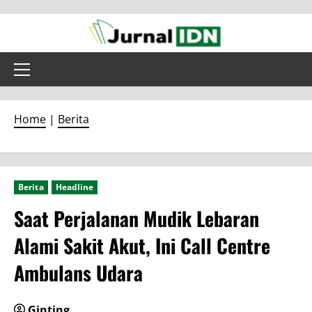
Skip
to
content
Primary
Menu
Home
|
Berita
Berita
Headline
Saat Perjalanan Mudik Lebaran
Alami Sakit Akut, Ini Call Centre
Ambulans Udara
Ginting