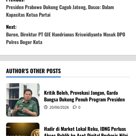
o
Presiden Prabowo Dukung Cagub Jateng, Dasco: Dalam
Kapasitas Ketua Partai
s
Next:
t
Buron, Direktur PT GIE Handrianus Kriswidiyanto Masuk DPO
Polres Bogor Kota
n
a
v
AUTHOR'S OTHER POSTS
i
Kritik Boleh, Provokasi Jangan, Garda
g
Bangsa Dukung Penuh Program Presiden
20/06/2026
0
a
t
Hadir di Market Lokal Reku, IDNG Perluas
Akses Publik ke Aset Digital Berbasis Nilai