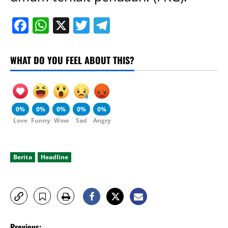
Facebook
WhatsApp
X
Twitter
Telegram
WHAT DO YOU FEEL ABOUT THIS?
0%
0%
0%
0%
0%
Love
Funny
Wow
Sad
Angry
Berita
Headline
P
Previous: