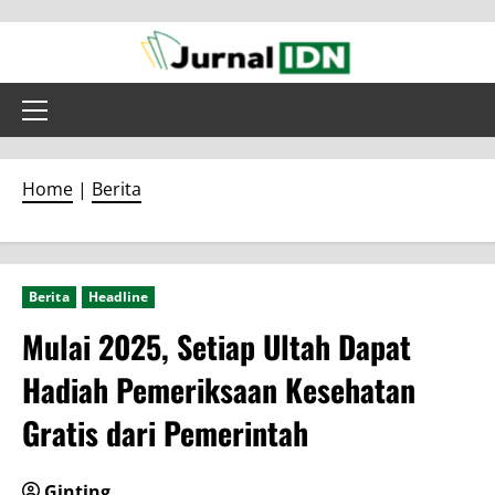
Skip
to
content
Primary
Menu
Home
|
Berita
Berita
Headline
Mulai 2025, Setiap Ultah Dapat
Hadiah Pemeriksaan Kesehatan
Gratis dari Pemerintah
Ginting