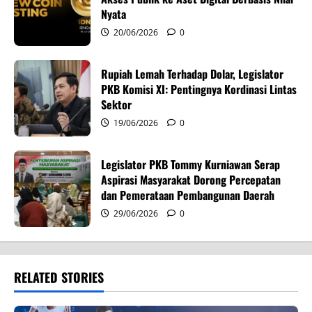
i
Nyata
o
20/06/2026
0
n
Rupiah Lemah Terhadap Dolar, Legislator
PKB Komisi XI: Pentingnya Kordinasi Lintas
Sektor
19/06/2026
0
Legislator PKB Tommy Kurniawan Serap
Aspirasi Masyarakat Dorong Percepatan
dan Pemerataan Pembangunan Daerah
29/06/2026
0
RELATED STORIES