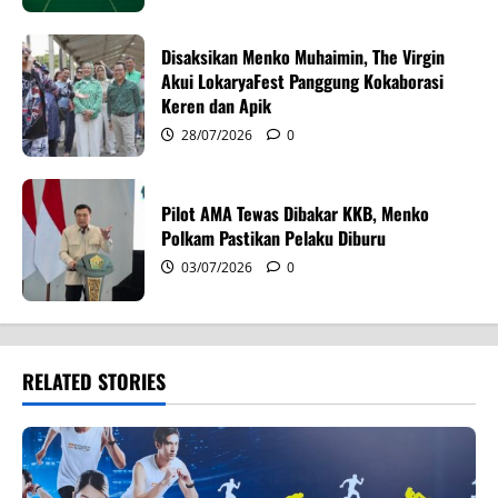
n
Disaksikan Menko Muhaimin, The Virgin
Akui LokaryaFest Panggung Kokaborasi
Keren dan Apik
28/07/2026
0
Pilot AMA Tewas Dibakar KKB, Menko
Polkam Pastikan Pelaku Diburu
03/07/2026
0
RELATED STORIES