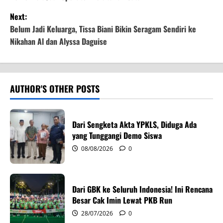
s
Next:
t
Belum Jadi Keluarga, Tissa Biani Bikin Seragam Sendiri ke
Nikahan Al dan Alyssa Daguise
n
a
v
AUTHOR'S OTHER POSTS
i
Dari Sengketa Akta YPKLS, Diduga Ada
g
yang Tunggangi Demo Siswa
08/08/2026
0
a
t
Dari GBK ke Seluruh Indonesia! Ini Rencana
i
Besar Cak Imin Lewat PKB Run
o
28/07/2026
0