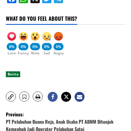
WHAT DO YOU FEEL ABOUT THIS?
0%
0%
0%
0%
0%
Love
Funny
Wow
Sad
Angry
Berita
P
Previous:
o
PT Pelabuhan Buana Reja, Anak Usaha PT ABMM Ditunjuk
Kemenhub Jadi Operator Pelabuhan Satui