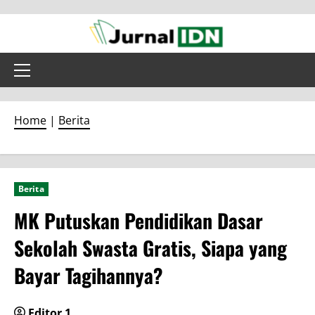
Skip
to
content
Primary
Menu
Home
|
Berita
Berita
MK Putuskan Pendidikan Dasar
Sekolah Swasta Gratis, Siapa yang
Bayar Tagihannya?
Editor 1