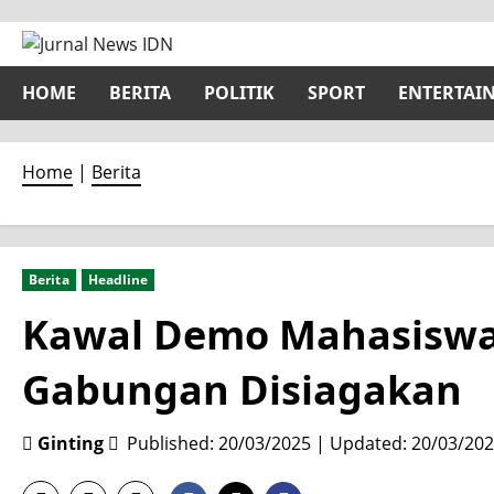
Skip
to
content
HOME
BERITA
POLITIK
SPORT
ENTERTAI
Home
|
Berita
Berita
Headline
Kawal Demo Mahasiswa d
Gabungan Disiagakan
Ginting
Published: 20/03/2025 | Updated: 20/03/20