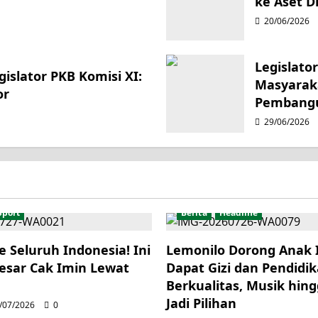
ke Aset Di
20/06/2026
Legislato
islator PKB Komisi XI:
Masyarak
or
Pembang
29/06/2026
Sport
Berita
Headline
e Seluruh Indonesia! Ini
Lemonilo Dorong Anak 
esar Cak Imin Lewat
Dapat Gizi dan Pendidi
Berkualitas, Musik hing
Jadi Pilihan
/07/2026
0