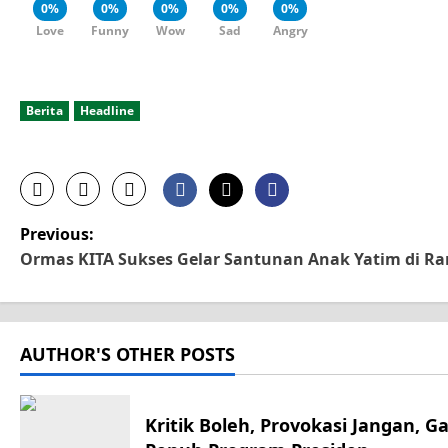
0%
0%
0%
0%
0%
Love
Funny
Wow
Sad
Angry
Berita
Headline
P
Previous:
Ormas KITA Sukses Gelar Santunan Anak Yatim di R
o
s
AUTHOR'S OTHER POSTS
t
n
Kritik Boleh, Provokasi Jangan, 