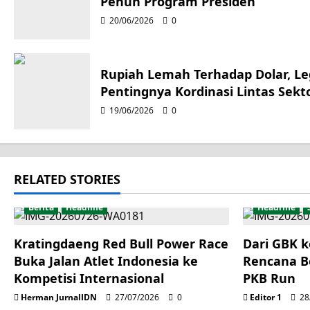
a
Penuh Program Presiden
20/06/2026
0
v
i
Rupiah Lemah Terhadap Dolar, Leg
g
Pentingnya Kordinasi Lintas Sekt
19/06/2026
0
a
t
i
RELATED STORIES
o
Berita
Headline
Headline
n
Kratingdaeng Red Bull Power Race
Dari GBK k
Buka Jalan Atlet Indonesia ke
Rencana B
Kompetisi Internasional
PKB Run
Herman JurnalIDN
27/07/2026
0
Editor 1
28