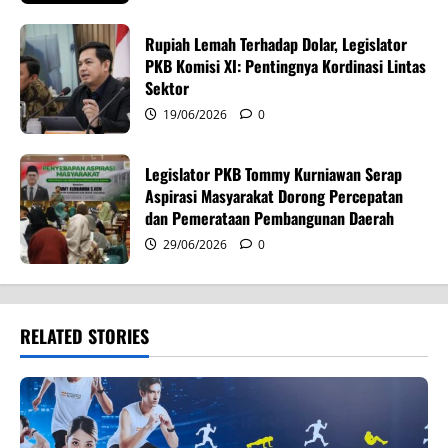
n
Rupiah Lemah Terhadap Dolar, Legislator
PKB Komisi XI: Pentingnya Kordinasi Lintas
Sektor
19/06/2026
0
Legislator PKB Tommy Kurniawan Serap
Aspirasi Masyarakat Dorong Percepatan
dan Pemerataan Pembangunan Daerah
29/06/2026
0
RELATED STORIES