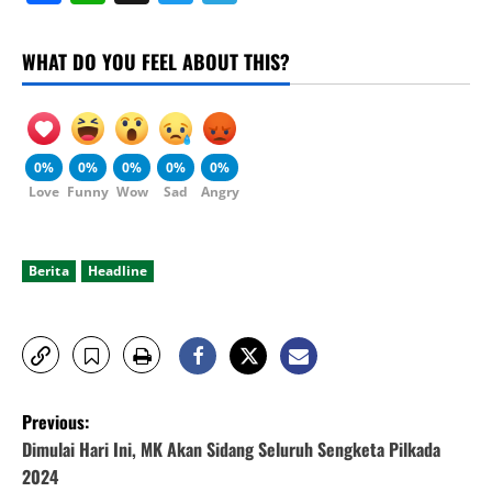
WHAT DO YOU FEEL ABOUT THIS?
0%
0%
0%
0%
0%
Love
Funny
Wow
Sad
Angry
Berita
Headline
P
Previous:
o
Dimulai Hari Ini, MK Akan Sidang Seluruh Sengketa Pilkada
2024