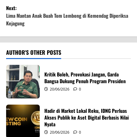
s
Next:
t
Lima Mantan Anak Buah Tom Lembong di Kemendag Diperiksa
Kejagung
n
a
v
AUTHOR'S OTHER POSTS
i
Kritik Boleh, Provokasi Jangan, Garda
g
Bangsa Dukung Penuh Program Presiden
20/06/2026
0
a
t
Hadir di Market Lokal Reku, IDNG Perluas
i
Akses Publik ke Aset Digital Berbasis Nilai
Nyata
o
20/06/2026
0