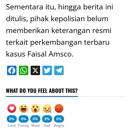
Sementara itu, hingga berita ini
ditulis, pihak kepolisian belum
memberikan keterangan resmi
terkait perkembangan terbaru
kasus Faisal Amsco.
Facebook
WhatsApp
X
Twitter
Telegram
WHAT DO YOU FEEL ABOUT THIS?
0%
0%
0%
0%
0%
Love
Funny
Wow
Sad
Angry