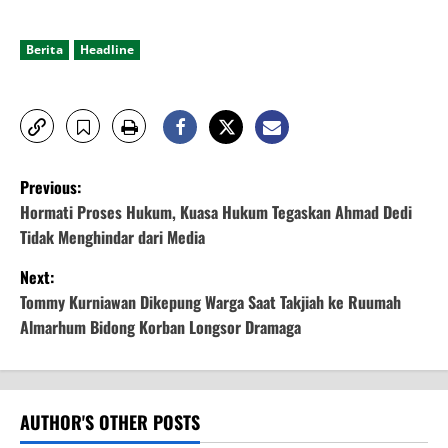
Berita
Headline
P
Previous:
o
Hormati Proses Hukum, Kuasa Hukum Tegaskan Ahmad Dedi
Tidak Menghindar dari Media
s
Next:
t
Tommy Kurniawan Dikepung Warga Saat Takjiah ke Ruumah
Almarhum Bidong Korban Longsor Dramaga
n
a
v
AUTHOR'S OTHER POSTS