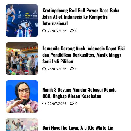
i
Kratingdaeng Red Bull Power Race Buka
g
Jalan Atlet Indonesia ke Kompetisi
Internasional
a
27/07/2026
0
t
Lemonilo Dorong Anak Indonesia Dapat Gizi
i
dan Pendidikan Berkualitas, Musik hingga
Seni Jadi Pilihan
o
26/07/2026
0
n
Nanik S Deyang Mundur Sebagai Kepala
BGN, Ungkap Alasan Kesehatan
22/07/2026
0
Dari Novel ke Layar, A Little White Lie