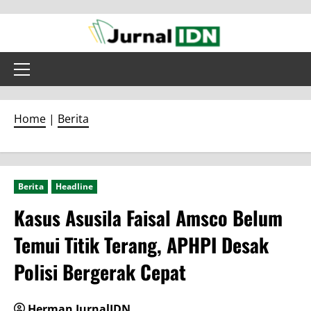
Skip
to
content
Primary
Menu
Home
|
Berita
Berita
Headline
Kasus Asusila Faisal Amsco Belum
Temui Titik Terang, APHPI Desak
Polisi Bergerak Cepat
Herman JurnalIDN