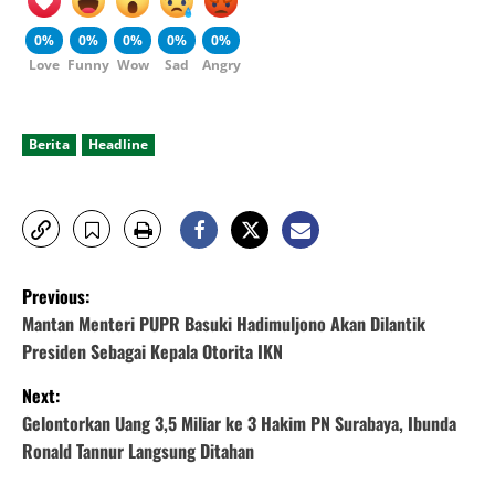
0%
0%
0%
0%
0%
Love
Funny
Wow
Sad
Angry
Berita
Headline
P
Previous:
o
Mantan Menteri PUPR Basuki Hadimuljono Akan Dilantik
Presiden Sebagai Kepala Otorita IKN
s
Next:
t
Gelontorkan Uang 3,5 Miliar ke 3 Hakim PN Surabaya, Ibunda
Ronald Tannur Langsung Ditahan
n