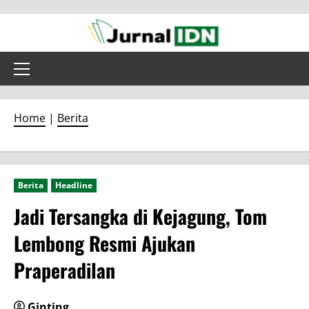
Skip
to
content
Primary
Menu
Home
|
Berita
Berita
Headline
Jadi Tersangka di Kejagung, Tom
Lembong Resmi Ajukan
Praperadilan
Ginting