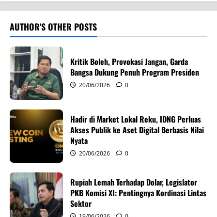
a
v
AUTHOR'S OTHER POSTS
i
Kritik Boleh, Provokasi Jangan, Garda
g
Bangsa Dukung Penuh Program Presiden
20/06/2026
0
a
t
Hadir di Market Lokal Reku, IDNG Perluas
i
Akses Publik ke Aset Digital Berbasis Nilai
Nyata
o
20/06/2026
0
n
Rupiah Lemah Terhadap Dolar, Legislator
PKB Komisi XI: Pentingnya Kordinasi Lintas
Sektor
19/06/2026
0