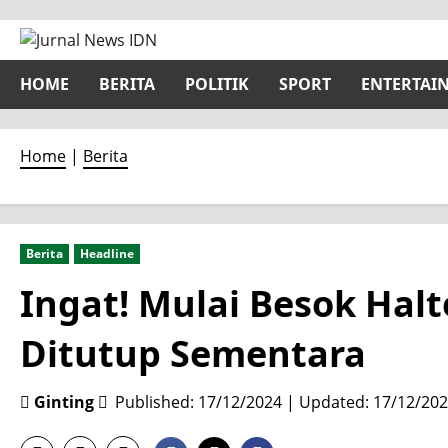
Skip
to
content
HOME
BERITA
POLITIK
SPORT
ENTERTAI
Home
|
Berita
Berita
Headline
Ingat! Mulai Besok Ha
Ditutup Sementara
Ginting
Published: 17/12/2024 | Updated: 17/12/20