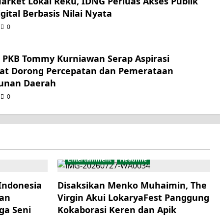
Market Lokal Reku, IDNG Perluas Akses Publik
gital Berbasis Nilai Nyata
0
r PKB Tommy Kurniawan Serap Aspirasi
at Dorong Percepatan dan Pemerataan
unan Daerah
0
Entertainment
Headline
Indonesia
Disaksikan Menko Muhaimin, The
kan
Virgin Akui LokaryaFest Panggung
ga Seni
Kokaborasi Keren dan Apik