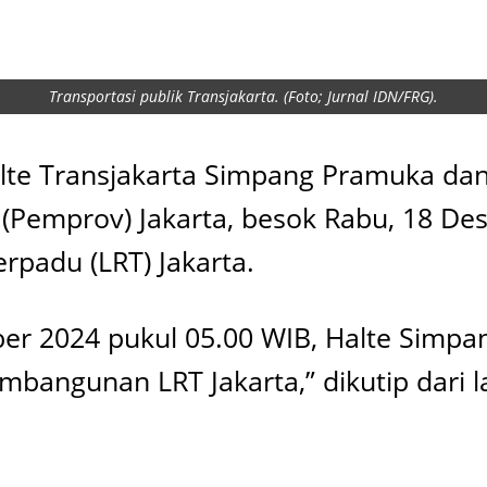
Transportasi publik Transjakarta. (Foto; Jurnal IDN/FRG).
alte Transjakarta Simpang Pramuka d
 (Pemprov) Jakarta, besok Rabu, 18 D
padu (LRT) Jakarta.
mber 2024 pukul 05.00 WIB, Halte Si
bangunan LRT Jakarta,” dikutip dari l