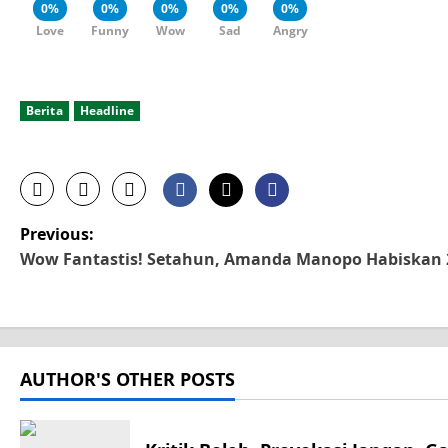
0%
0%
0%
0%
0%
Love
Funny
Wow
Sad
Angry
Berita
Headline
P
Previous:
Wow Fantastis! Setahun, Amanda Manopo Habiskan 2
o
s
t
AUTHOR'S OTHER POSTS
n