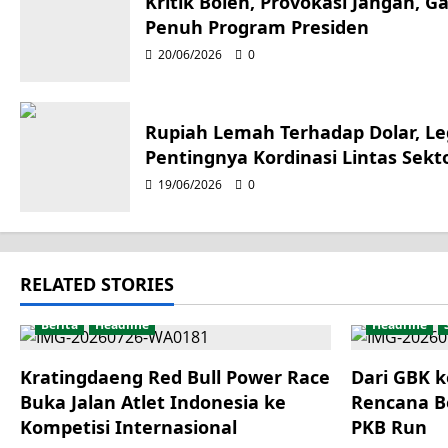
a
Kritik Boleh, Provokasi Jangan, 
Penuh Program Presiden
v
20/06/2026
0
i
g
Rupiah Lemah Terhadap Dolar, Leg
Pentingnya Kordinasi Lintas Sekt
a
19/06/2026
0
t
i
RELATED STORIES
o
Berita
Headline
Headline
n
Kratingdaeng Red Bull Power Race
Dari GBK k
Buka Jalan Atlet Indonesia ke
Rencana B
Kompetisi Internasional
PKB Run