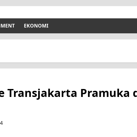
NMENT
EKONOMI
lte Transjakarta Pramuk
24