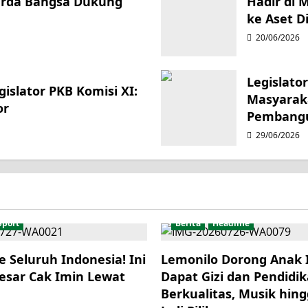
Garda Bangsa Dukung
Hadir di 
ke Aset Di
20/06/2026
Legislato
islator PKB Komisi XI:
Masyarak
or
Pembang
29/06/2026
Sport
Berita
Headline
e Seluruh Indonesia! Ini
Lemonilo Dorong Anak 
esar Cak Imin Lewat
Dapat Gizi dan Pendidi
Berkualitas, Musik hing