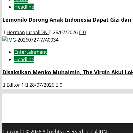
Headline
Lemonilo Dorong Anak Indonesia Dapat Gizi dan P
Herman JurnalIDN
26/07/2026
0
Entertainment
Headline
Disaksikan Menko Muhaimin, The Virgin Akui Lo
Editor 1
28/07/2026
0
Tentang Kami
Redaksi
Pedoman Media Cyber
Contact
Copyright © 2026 All rights reserved Jurnal IDN.