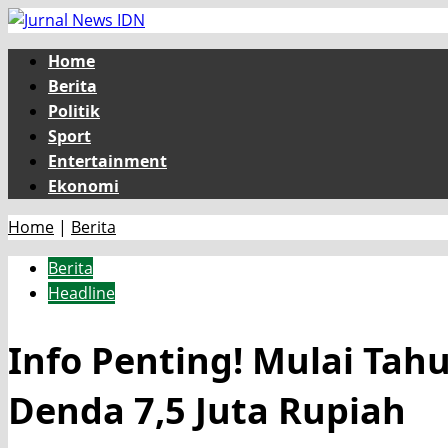
Skip
to
Primary
Home
content
Menu
Berita
Politik
Sport
Entertainment
Ekonomi
Home
|
Berita
Berita
Headline
Info Penting! Mulai Tah
Denda 7,5 Juta Rupiah