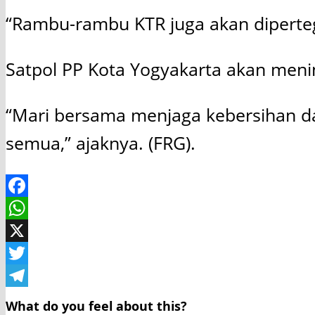
“Rambu-rambu KTR juga akan diperteg
Satpol PP Kota Yogyakarta akan meni
“Mari bersama menjaga kebersihan d
semua,” ajaknya. (FRG).
Facebook
WhatsApp
X
Twitter
Telegram
What do you feel about this?