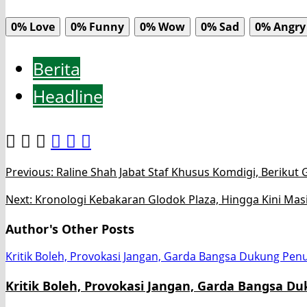
0%
Love
0%
Funny
0%
Wow
0%
Sad
0%
Angry
Berita
Headline
Post
Previous:
Raline Shah Jabat Staf Khusus Komdigi, Berikut
navigation
Next:
Kronologi Kebakaran Glodok Plaza, Hingga Kini Ma
Author's Other Posts
Kritik Boleh, Provokasi Jangan, Garda Bangsa Dukung Pe
Kritik Boleh, Provokasi Jangan, Garda Bangsa 