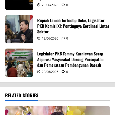
i
20/06/2026
0
o
n
Rupiah Lemah Terhadap Dolar, Legislator
PKB Komisi XI: Pentingnya Kordinasi Lintas
Sektor
19/06/2026
0
Legislator PKB Tommy Kurniawan Serap
Aspirasi Masyarakat Dorong Percepatan
dan Pemerataan Pembangunan Daerah
29/06/2026
0
RELATED STORIES