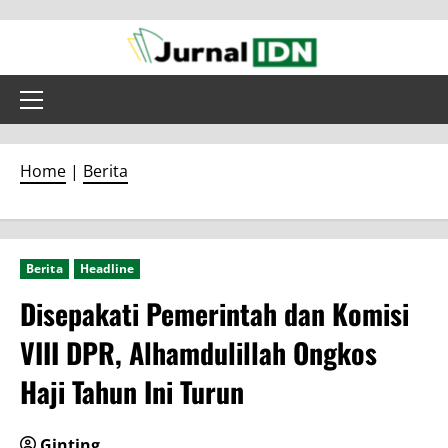
Skip
to
content
Primary
Menu
Home
|
Berita
Berita
Headline
Disepakati Pemerintah dan Komisi
VIII DPR, Alhamdulillah Ongkos
Haji Tahun Ini Turun
Ginting