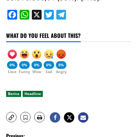
Facebook
WhatsApp
X
Twitter
Telegram
WHAT DO YOU FEEL ABOUT THIS?
0%
0%
0%
0%
0%
Love
Funny
Wow
Sad
Angry
Berita
Headline
P
Previous: