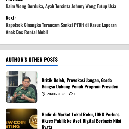
o
Baim Wong Berduka, Ayah Tercinta Johnny Wong Tutup Usia
Next:
s
Kapolsek Cinangka Terancam Sanksi PTDH di Kasus Laporan
t
Anak Bos Rental Mobil
n
a
AUTHOR'S OTHER POSTS
v
i
Kritik Boleh, Provokasi Jangan, Garda
Bangsa Dukung Penuh Program Presiden
g
20/06/2026
0
a
Hadir di Market Lokal Reku, IDNG Perluas
t
Akses Publik ke Aset Digital Berbasis Nilai
Nyata