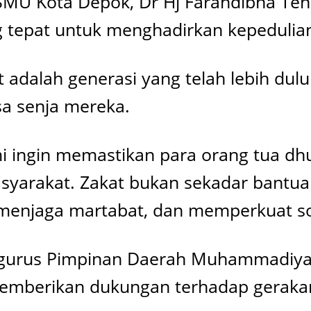
ISMU Kota Depok, Dr Hj Farahdibha Ten
pat untuk menghadirkan kepedulian 
 adalah generasi yang telah lebih du
a senja mereka.
i ingin memastikan para orang tua dh
yarakat. Zakat bukan sekadar bantuan
menjaga martabat, dan memperkuat soli
 pengurus Pimpinan Daerah Muhammadiy
emberikan dukungan terhadap gerakan 