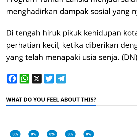
menghadirkan dampak sosial yang n
Di tengah hiruk pikuk kehidupan kot
perhatian kecil, ketika diberikan 
yang telah menapaki usia senja. (DN
Facebook
WhatsApp
X
Twitter
Telegram
WHAT DO YOU FEEL ABOUT THIS?
0%
0%
0%
0%
0%