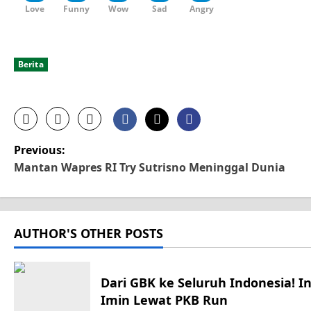
Love
Funny
Wow
Sad
Angry
Berita
P
Previous:
Mantan Wapres RI Try Sutrisno Meninggal Dunia
o
s
AUTHOR'S OTHER POSTS
t
n
Dari GBK ke Seluruh Indonesia! I
a
Imin Lewat PKB Run