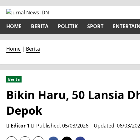
Skip
to
content
HOME
BERITA
POLITIK
SPORT
ENTERTAI
Home
|
Berita
Berita
Bikin Haru, 50 Lansia 
Depok
Editor 1
Published: 05/03/2026 | Updated: 06/03/20