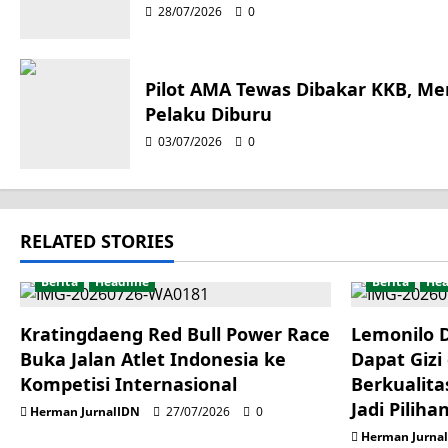
28/07/2026
0
v
i
Pilot AMA Tewas Dibakar KKB, M
g
Pelaku Diburu
03/07/2026
0
a
t
i
RELATED STORIES
o
Berita
Headline
Berita
Hea
n
Kratingdaeng Red Bull Power Race
Lemonilo 
Buka Jalan Atlet Indonesia ke
Dapat Gizi
Kompetisi Internasional
Berkualita
Jadi Piliha
Herman JurnalIDN
27/07/2026
0
Herman Jurna