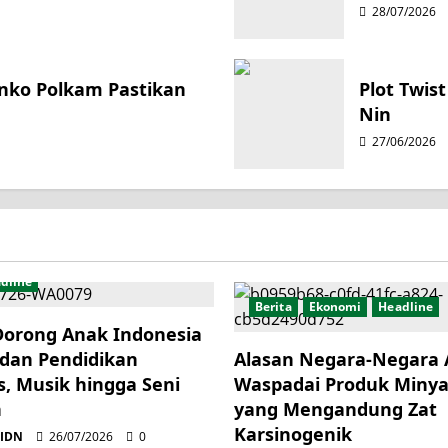
28/07/2026
enko Polkam Pastikan
Plot Twis
Nin
27/06/2026
dline
Berita
Ekonomi
Headline
Dorong Anak Indonesia
 dan Pendidikan
Alasan Negara-Negara 
s, Musik hingga Seni
Waspadai Produk Minya
n
yang Mengandung Zat
Karsinogenik
lIDN
26/07/2026
0