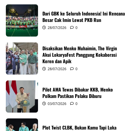
i
Dari GBK ke Seluruh Indonesia! Ini Rencana
g
Besar Cak Imin Lewat PKB Run
28/07/2026
0
a
t
Disaksikan Menko Muhaimin, The Virgin
i
Akui LokaryaFest Panggung Kokaborasi
Keren dan Apik
o
28/07/2026
0
n
Pilot AMA Tewas Dibakar KKB, Menko
Polkam Pastikan Pelaku Diburu
03/07/2026
0
Plot Twist CLBK, Bukan Kamu Tapi Luka