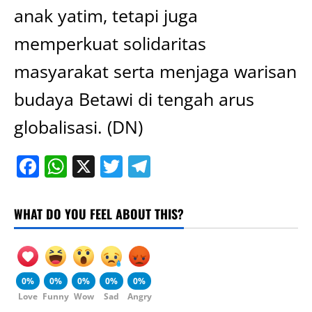
anak yatim, tetapi juga
memperkuat solidaritas
masyarakat serta menjaga warisan
budaya Betawi di tengah arus
globalisasi. (DN)
Facebook
WhatsApp
X
Twitter
Telegram
WHAT DO YOU FEEL ABOUT THIS?
0%
0%
0%
0%
0%
Love
Funny
Wow
Sad
Angry