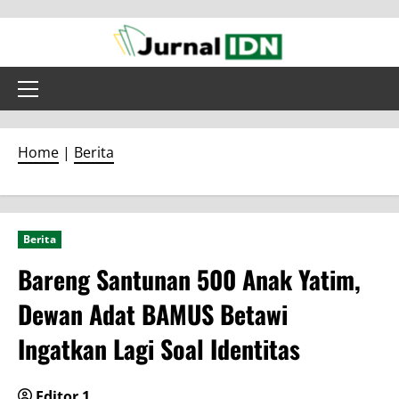
Skip
to
content
Primary
Menu
Home
|
Berita
Berita
Bareng Santunan 500 Anak Yatim,
Dewan Adat BAMUS Betawi
Ingatkan Lagi Soal Identitas
Editor 1