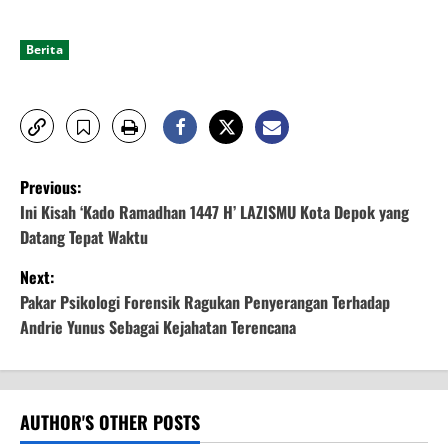
Berita
P
Previous:
o
Ini Kisah ‘Kado Ramadhan 1447 H’ LAZISMU Kota Depok yang
Datang Tepat Waktu
s
Next:
t
Pakar Psikologi Forensik Ragukan Penyerangan Terhadap
Andrie Yunus Sebagai Kejahatan Terencana
n
a
v
AUTHOR'S OTHER POSTS