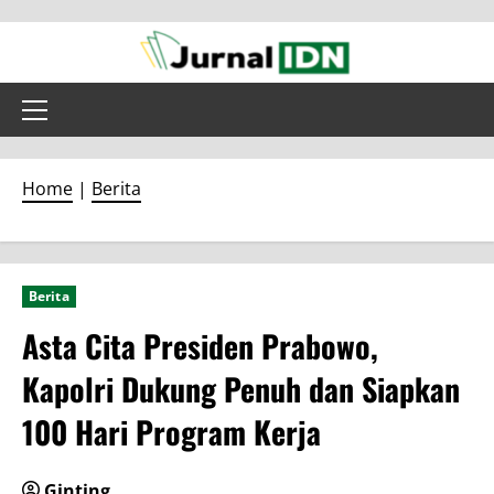
Skip
to
content
Primary
Menu
Home
|
Berita
Berita
Asta Cita Presiden Prabowo,
Kapolri Dukung Penuh dan Siapkan
100 Hari Program Kerja
Ginting