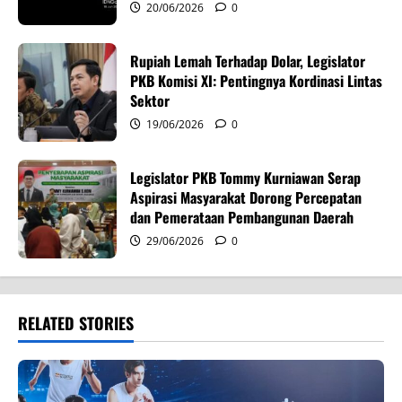
20/06/2026
0
o
n
Rupiah Lemah Terhadap Dolar, Legislator
PKB Komisi XI: Pentingnya Kordinasi Lintas
Sektor
19/06/2026
0
Legislator PKB Tommy Kurniawan Serap
Aspirasi Masyarakat Dorong Percepatan
dan Pemerataan Pembangunan Daerah
29/06/2026
0
RELATED STORIES