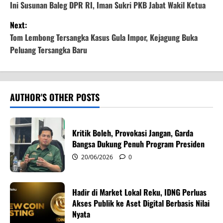
o
Ini Susunan Baleg DPR RI, Iman Sukri PKB Jabat Wakil Ketua
Next:
s
Tom Lembong Tersangka Kasus Gula Impor, Kejagung Buka
t
Peluang Tersangka Baru
n
a
AUTHOR'S OTHER POSTS
v
i
Kritik Boleh, Provokasi Jangan, Garda
Bangsa Dukung Penuh Program Presiden
g
20/06/2026
0
a
Hadir di Market Lokal Reku, IDNG Perluas
t
Akses Publik ke Aset Digital Berbasis Nilai
i
Nyata