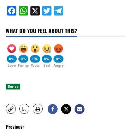
Facebook
WhatsApp
X
Twitter
Telegram
WHAT DO YOU FEEL ABOUT THIS?
0%
0%
0%
0%
0%
Love
Funny
Wow
Sad
Angry
Berita
P
Previous: