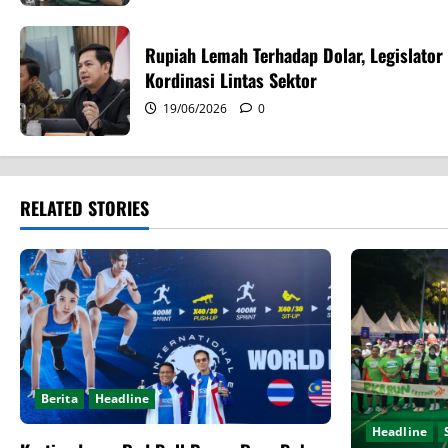
i
g
Rupiah Lemah Terhadap Dolar, Legislator
Kordinasi Lintas Sektor
a
19/06/2026
0
t
i
RELATED STORIES
o
n
Berita
Headline
Headline