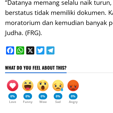
“Datanya memang selalu naik turun
berstatus tidak memiliki dokumen. 
moratorium dan kemudian banyak pek
Judha. (FRG).
Facebook
WhatsApp
X
Twitter
Telegram
WHAT DO YOU FEEL ABOUT THIS?
0%
0%
0%
0%
0%
Love
Funny
Wow
Sad
Angry