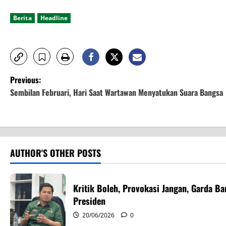
Berita
Headline
P
Previous:
Sembilan Februari, Hari Saat Wartawan Menyatukan Suara Bangsa
o
s
t
AUTHOR'S OTHER POSTS
n
a
Kritik Boleh, Provokasi Jangan, Garda 
Presiden
v
20/06/2026
0