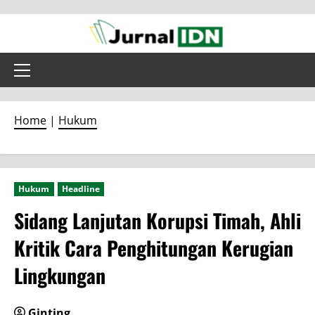
Skip
to
content
Primary
Menu
Home
|
Hukum
Hukum
Headline
Sidang Lanjutan Korupsi Timah, Ahli
Kritik Cara Penghitungan Kerugian
Lingkungan
Ginting