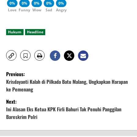
0%
0%
0%
0%
0%
Love
Funny
Wow
Sad
Angry
Hukum
Headline
P
Previous:
o
Krisdayanti Kalah di Pilkada Batu Malang, Ungkapkan Harapan
ke Pemenang
s
Next:
t
Ini Alasan Eks Ketua KPK Firli Bahuri Tak Penuhi Panggilan
Bareskrim Polri
n
a