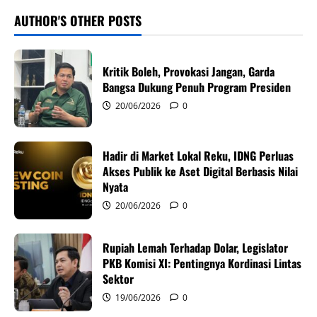
v
AUTHOR'S OTHER POSTS
i
Kritik Boleh, Provokasi Jangan, Garda
g
Bangsa Dukung Penuh Program Presiden
20/06/2026
0
a
t
Hadir di Market Lokal Reku, IDNG Perluas
i
Akses Publik ke Aset Digital Berbasis Nilai
Nyata
o
20/06/2026
0
n
Rupiah Lemah Terhadap Dolar, Legislator
PKB Komisi XI: Pentingnya Kordinasi Lintas
Sektor
19/06/2026
0