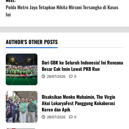
Next:
t
Polda Metro Jaya Tetapkan Nikita Mirzani Tersangka di Kasus
Ini
n
a
v
AUTHOR'S OTHER POSTS
i
Dari GBK ke Seluruh Indonesia! Ini Rencana
g
Besar Cak Imin Lewat PKB Run
28/07/2026
0
a
t
Disaksikan Menko Muhaimin, The Virgin
i
Akui LokaryaFest Panggung Kokaborasi
Keren dan Apik
o
28/07/2026
0