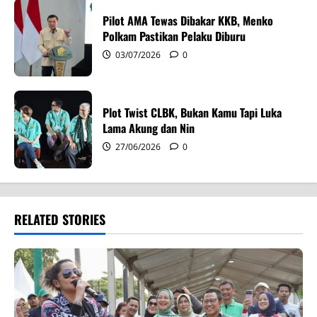
n
Pilot AMA Tewas Dibakar KKB, Menko
Polkam Pastikan Pelaku Diburu
03/07/2026
0
Plot Twist CLBK, Bukan Kamu Tapi Luka
Lama Akung dan Nin
27/06/2026
0
RELATED STORIES