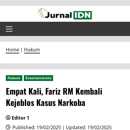
Skip
to
content
Primary
Menu
Home
|
Hukum
Hukum
Entertainment
Empat Kali, Fariz RM Kembali
Kejeblos Kasus Narkoba
Editor 1
Published: 19/02/2025 | Updated: 19/02/2025