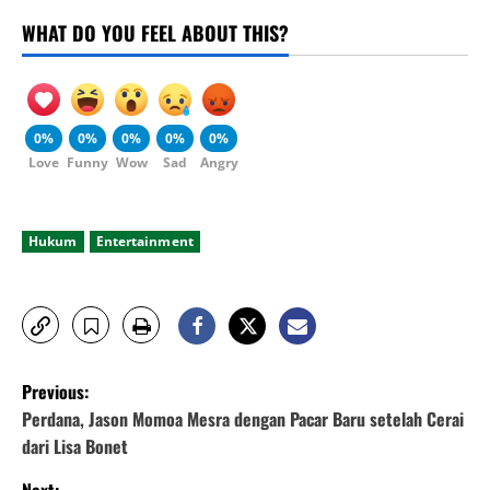
WHAT DO YOU FEEL ABOUT THIS?
0%
0%
0%
0%
0%
Love
Funny
Wow
Sad
Angry
Hukum
Entertainment
P
Previous:
o
Perdana, Jason Momoa Mesra dengan Pacar Baru setelah Cerai
dari Lisa Bonet
s