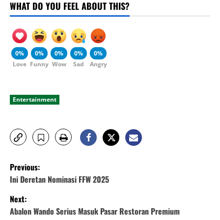
WHAT DO YOU FEEL ABOUT THIS?
0%
0%
0%
0%
0%
Love
Funny
Wow
Sad
Angry
Entertainment
P
Previous:
o
Ini Deretan Nominasi FFW 2025
Next:
s
Abalon Wando Serius Masuk Pasar Restoran Premium