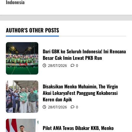
t
Indonesia
n
a
AUTHOR'S OTHER POSTS
v
i
Dari GBK ke Seluruh Indonesia! Ini Rencana
Besar Cak Imin Lewat PKB Run
g
28/07/2026
0
a
Disaksikan Menko Muhaimin, The Virgin
t
Akui LokaryaFest Panggung Kokaborasi
i
Keren dan Apik
28/07/2026
0
o
n
Pilot AMA Tewas Dibakar KKB, Menko