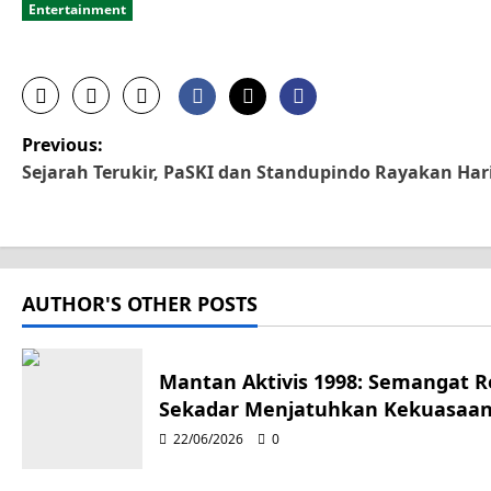
Entertainment
P
Previous:
Sejarah Terukir, PaSKI dan Standupindo Rayakan Ha
o
s
t
AUTHOR'S OTHER POSTS
n
a
Mantan Aktivis 1998: Semangat 
Sekadar Menjatuhkan Kekuasaa
v
22/06/2026
0
i