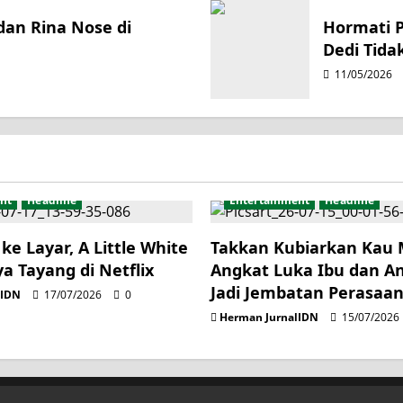
an Rina Nose di
Hormati 
Dedi Tida
11/05/2026
nt
Headline
Entertainment
Headline
ke Layar, A Little White
Takkan Kubiarkan Kau
ya Tayang di Netflix
Angkat Luka Ibu dan A
Jadi Jembatan Perasaa
lIDN
17/07/2026
0
Herman JurnalIDN
15/07/2026