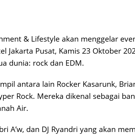
inment & Lifestyle akan menggelar even
tel Jakarta Pusat, Kamis 23 Oktober 2
a dunia: rock dan EDM.
mpil antara lain Rocker Kasarunk, Bria
yper Rock. Mereka dikenal sebagai ban
anah Air.
 Febri A’w, dan DJ Ryandri yang akan m