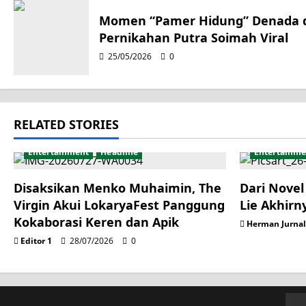
g
Momen “Pamer Hidung” Denada d
Pernikahan Putra Soimah Viral
a
25/05/2026
0
t
i
RELATED STORIES
o
Entertainment
Headline
Entertainme
n
Disaksikan Menko Muhaimin, The
Dari Novel 
Virgin Akui LokaryaFest Panggung
Lie Akhirn
Kokaborasi Keren dan Apik
Herman Jurna
Editor 1
28/07/2026
0