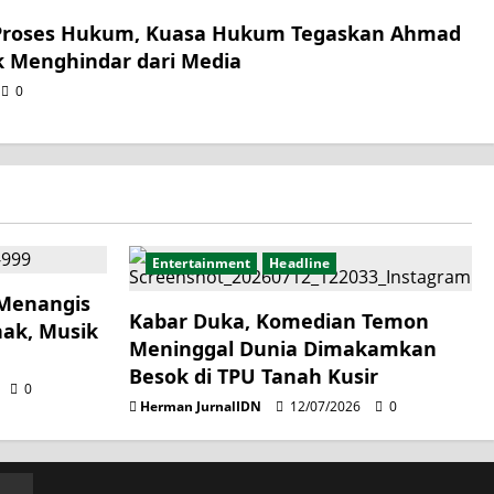
Proses Hukum, Kuasa Hukum Tegaskan Ahmad
k Menghindar dari Media
0
Entertainment
Headline
 Menangis
Kabar Duka, Komedian Temon
nak, Musik
Meninggal Dunia Dimakamkan
n
Besok di TPU Tanah Kusir
0
Herman JurnalIDN
12/07/2026
0