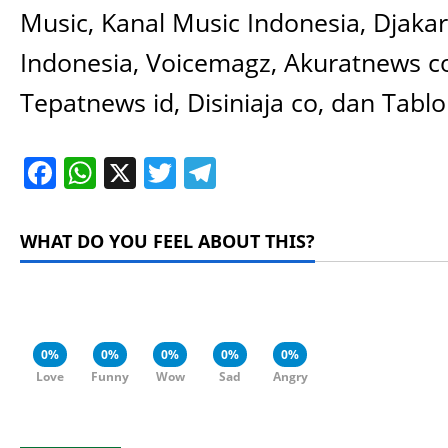
Music, Kanal Music Indonesia, Djaka
Indonesia, Voicemagz, Akuratnews co,
Tepatnews id, Disiniaja co, dan Tablo
Facebook
WhatsApp
X
Twitter
Telegram
WHAT DO YOU FEEL ABOUT THIS?
0%
0%
0%
0%
0%
Love
Funny
Wow
Sad
Angry