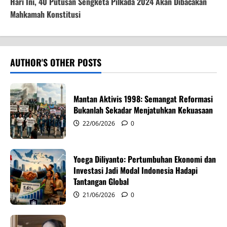
t
Hari Ini, 40 Putusan Sengketa Pilkada 2024 Akan Dibacakan
Mahkamah Konstitusi
n
a
v
AUTHOR'S OTHER POSTS
i
Mantan Aktivis 1998: Semangat Reformasi
g
Bukanlah Sekadar Menjatuhkan Kekuasaan
22/06/2026
0
a
t
Yoega Diliyanto: Pertumbuhan Ekonomi dan
i
Investasi Jadi Modal Indonesia Hadapi
Tantangan Global
o
21/06/2026
0
n