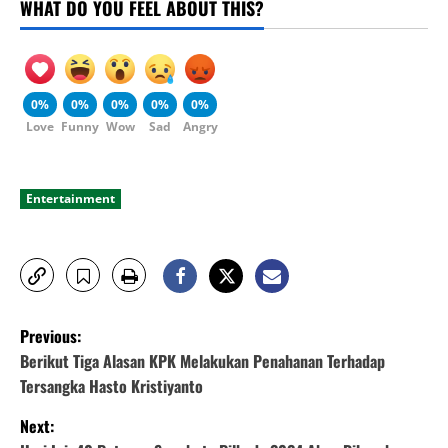
WHAT DO YOU FEEL ABOUT THIS?
0%
0%
0%
0%
0%
Love
Funny
Wow
Sad
Angry
Entertainment
P
Previous:
o
Berikut Tiga Alasan KPK Melakukan Penahanan Terhadap
Tersangka Hasto Kristiyanto
s
Next: