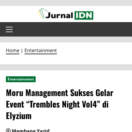
Skip
to
content
Primary
Menu
Home
|
Entertainment
Entertainment
Moru Management Sukses Gelar
Event “Trembles Night Vol4” di
Elyzium
Mambang Yazid