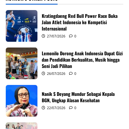
v
Kratingdaeng Red Bull Power Race Buka
i
Jalan Atlet Indonesia ke Kompetisi
Internasional
g
27/07/2026
0
a
Lemonilo Dorong Anak Indonesia Dapat Gizi
t
dan Pendidikan Berkualitas, Musik hingga
i
Seni Jadi Pilihan
26/07/2026
0
o
n
Nanik S Deyang Mundur Sebagai Kepala
BGN, Ungkap Alasan Kesehatan
22/07/2026
0