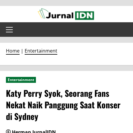
Skip
to
content
Primary
Menu
Home
|
Entertainment
Entertainment
Katy Perry Syok, Seorang Fans
Nekat Naik Panggung Saat Konser
di Sydney
Herman JurnalIDN