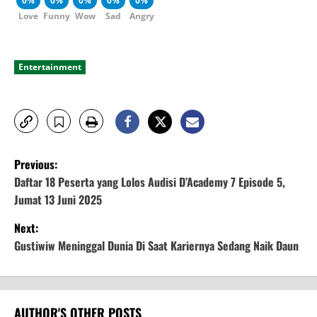
0%
0%
0%
0%
0%
Love
Funny
Wow
Sad
Angry
Entertainment
P
Previous:
o
Daftar 18 Peserta yang Lolos Audisi D’Academy 7 Episode 5,
Jumat 13 Juni 2025
s
Next:
t
Gustiwiw Meninggal Dunia Di Saat Kariernya Sedang Naik Daun
n
a
AUTHOR'S OTHER POSTS