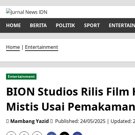
Skip
to
content
HOME
BERITA
POLITIK
SPORT
ENTERTAI
Home
|
Entertainment
Entertainment
BION Studios Rilis Film
Mistis Usai Pemakama
Mambang Yazid
Published: 24/05/2025 | Updated: 