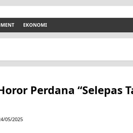
NMENT
EKONOMI
 Horor Perdana “Selepas Ta
n
24/05/2025