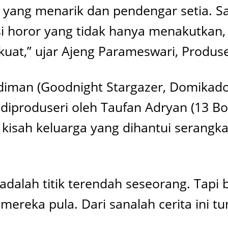
 yang menarik dan pendengar setia. S
asi horor yang tidak hanya menakutkan,
t,” ujar Ajeng Parameswari, Produser E
udiman (Goodnight Stargazer, Domikado,
iproduseri oleh Taufan Adryan (13 Bom 
 kisah keluarga yang dihantui serangka
dalah titik terendah seseorang. Tapi b
h mereka pula. Dari sanalah cerita ini