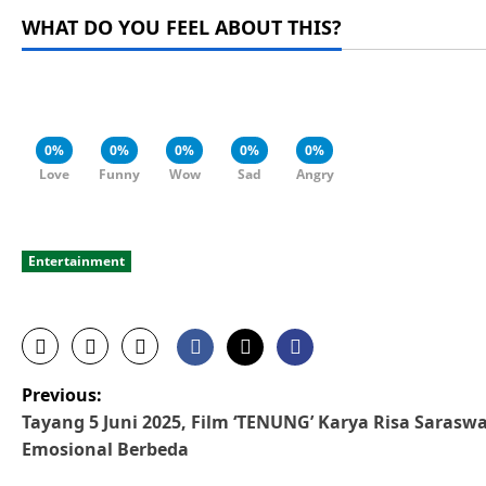
WHAT DO YOU FEEL ABOUT THIS?
0%
0%
0%
0%
0%
Love
Funny
Wow
Sad
Angry
Entertainment
P
Previous:
Tayang 5 Juni 2025, Film ‘TENUNG’ Karya Risa Sarasw
o
Emosional Berbeda