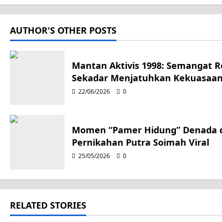
s
t
AUTHOR'S OTHER POSTS
n
a
Mantan Aktivis 1998: Semangat 
Sekadar Menjatuhkan Kekuasaa
v
22/06/2026
0
i
g
Momen “Pamer Hidung” Denada d
Pernikahan Putra Soimah Viral
a
25/05/2026
0
t
i
RELATED STORIES
o