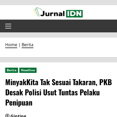
Skip
to
content
Primary
Menu
Home
|
Berita
Berita
Headline
MinyakKita Tak Sesuai Takaran, PKB
Desak Polisi Usut Tuntas Pelaku
Penipuan
Ginting