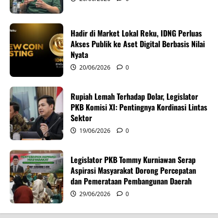
a
t
Hadir di Market Lokal Reku, IDNG Perluas
i
Akses Publik ke Aset Digital Berbasis Nilai
Nyata
o
20/06/2026
0
n
Rupiah Lemah Terhadap Dolar, Legislator
PKB Komisi XI: Pentingnya Kordinasi Lintas
Sektor
19/06/2026
0
Legislator PKB Tommy Kurniawan Serap
Aspirasi Masyarakat Dorong Percepatan
dan Pemerataan Pembangunan Daerah
29/06/2026
0