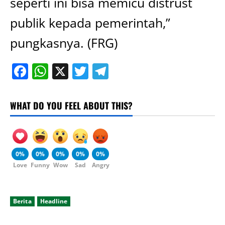
seperti ini bisa memicu distrust
publik kepada pemerintah,”
pungkasnya. (FRG)
Facebook
WhatsApp
X
Twitter
Telegram
WHAT DO YOU FEEL ABOUT THIS?
0%
0%
0%
0%
0%
Love
Funny
Wow
Sad
Angry
Berita
Headline