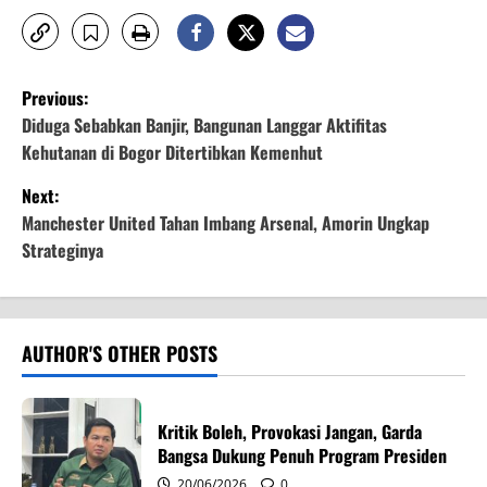
P
Previous:
o
Diduga Sebabkan Banjir, Bangunan Langgar Aktifitas
Kehutanan di Bogor Ditertibkan Kemenhut
s
Next:
t
Manchester United Tahan Imbang Arsenal, Amorin Ungkap
Strateginya
n
a
v
AUTHOR'S OTHER POSTS
i
Kritik Boleh, Provokasi Jangan, Garda
g
Bangsa Dukung Penuh Program Presiden
20/06/2026
0