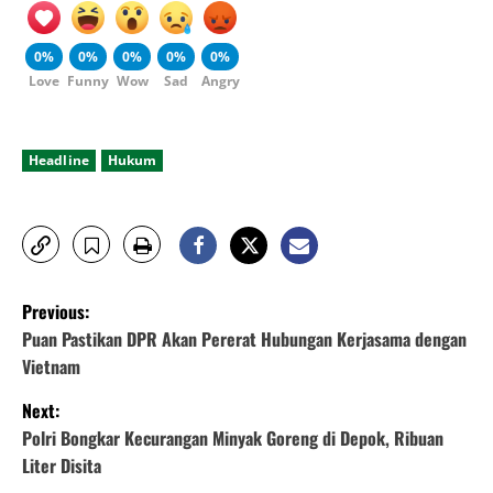
0%
0%
0%
0%
0%
Love
Funny
Wow
Sad
Angry
Headline
Hukum
P
Previous:
o
Puan Pastikan DPR Akan Pererat Hubungan Kerjasama dengan
Vietnam
s
Next:
t
Polri Bongkar Kecurangan Minyak Goreng di Depok, Ribuan
Liter Disita
n