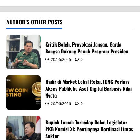
a
v
AUTHOR'S OTHER POSTS
i
Kritik Boleh, Provokasi Jangan, Garda
g
Bangsa Dukung Penuh Program Presiden
20/06/2026
0
a
t
Hadir di Market Lokal Reku, IDNG Perluas
i
Akses Publik ke Aset Digital Berbasis Nilai
Nyata
o
20/06/2026
0
n
Rupiah Lemah Terhadap Dolar, Legislator
PKB Komisi XI: Pentingnya Kordinasi Lintas
Sektor