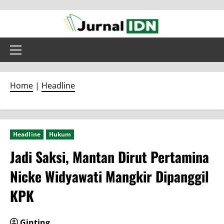
Skip
to
content
Primary
Menu
Home
|
Headline
Headline
Hukum
Jadi Saksi, Mantan Dirut Pertamina
Nicke Widyawati Mangkir Dipanggil
KPK
Ginting