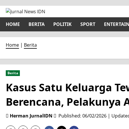
Skip
to
content
HOME
BERITA
POLITIK
SPORT
ENTERTAI
Home
|
Berita
Berita
Kasus Satu Keluarga T
Berencana, Pelakunya A
Herman JurnalIDN
Published: 06/02/2026 | Update