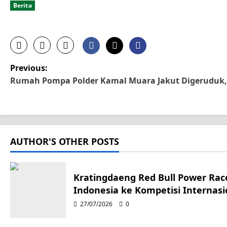
Berita
P
Previous:
Rumah Pompa Polder Kamal Muara Jakut Digeruduk,
o
s
t
AUTHOR'S OTHER POSTS
n
a
Kratingdaeng Red Bull Power Race
Indonesia ke Kompetisi Internasi
v
27/07/2026
0
i