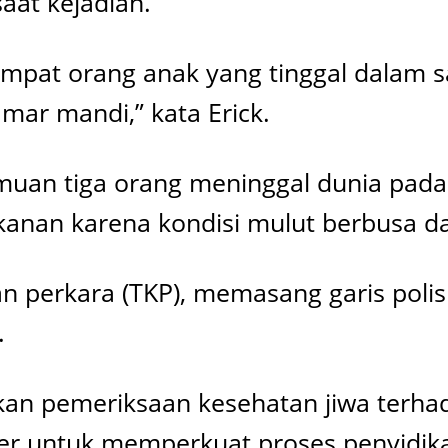
aat kejadian.
 empat orang anak yang tinggal dalam 
mar mandi,” kata Erick.
muan tiga orang meninggal dunia pada 
anan karena kondisi mulut berbusa da
n perkara (TKP), memasang garis polisi,
.
ukan pemeriksaan kesehatan jiwa terha
iater untuk memperkuat proses penyidik