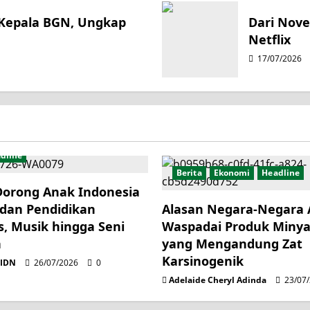
 Kepala BGN, Ungkap
Dari Novel
Netflix
17/07/2026
dline
Berita
Ekonomi
Headline
Dorong Anak Indonesia
 dan Pendidikan
Alasan Negara-Negara 
s, Musik hingga Seni
Waspadai Produk Minya
n
yang Mengandung Zat
Karsinogenik
lIDN
26/07/2026
0
Adelaide Cheryl Adinda
23/07