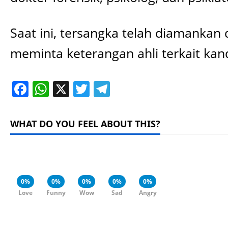
Saat ini, tersangka telah diamankan 
meminta keterangan ahli terkait kan
Facebook
WhatsApp
X
Twitter
Telegram
WHAT DO YOU FEEL ABOUT THIS?
0%
0%
0%
0%
0%
Love
Funny
Wow
Sad
Angry