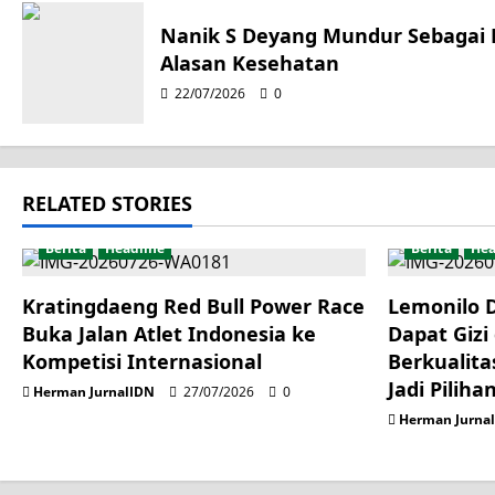
g
Nanik S Deyang Mundur Sebagai
Alasan Kesehatan
a
22/07/2026
0
t
i
RELATED STORIES
o
Berita
Headline
Berita
Hea
n
Kratingdaeng Red Bull Power Race
Lemonilo 
Buka Jalan Atlet Indonesia ke
Dapat Gizi
Kompetisi Internasional
Berkualita
Jadi Piliha
Herman JurnalIDN
27/07/2026
0
Herman Jurna