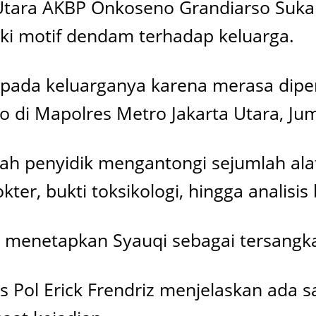
 Utara AKBP Onkoseno Grandiarso Suk
iki motif dendam terhadap keluarga.
epada keluarganya karena merasa dipe
o di Mapolres Metro Jakarta Utara, Jum
h penyidik mengantongi sejumlah alat b
ter, bukti toksikologi, hingga analisis
i menetapkan Syauqi sebagai tersangk
 Pol Erick Frendriz menjelaskan ada s